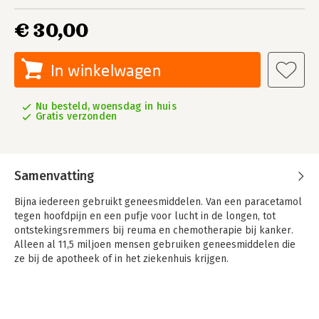
€ 30,00
In winkelwagen
Nu besteld, woensdag in huis
Gratis verzonden
Samenvatting
Bijna iedereen gebruikt geneesmiddelen. Van een paracetamol
tegen hoofdpijn en een pufje voor lucht in de longen, tot
ontstekingsremmers bij reuma en chemotherapie bij kanker.
Alleen al 11,5 miljoen mensen gebruiken geneesmiddelen die
ze bij de apotheek of in het ziekenhuis krijgen.
Hoe komt een geneesmiddel tot stand en hoe lang duurt dit?
Wie mogen geneesmiddelen maken, voorschrijven en
verstrekken? Wie bewaakt de veiligheid en welke wetten