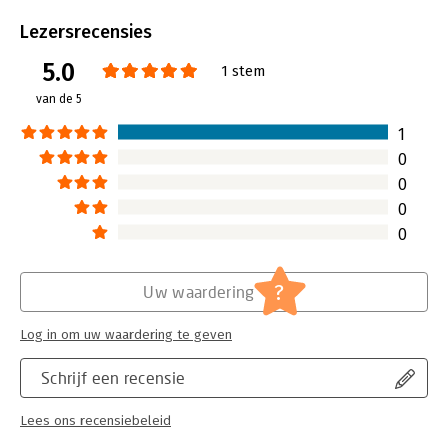
Aantal pagina's:
176
Uitgever:
De Argumentenfabriek
Lezersrecensies
Druk:
1
5.0
Verschijningsdatum:
19-11-2019
1 stem
van de 5
Hoofdrubriek:
Gezondheid
1
0
0
0
0
?
Uw waardering
Log in om uw waardering te geven
Schrijf een recensie
Lees ons recensiebeleid