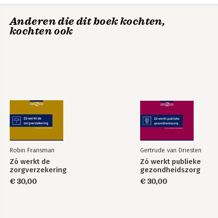
Tot besluit
Zó werkt de zorg in
This is How Dutch
Anderen die dit boek kochten,
Nederland
Healthcare Works
kochten ook
Robin Fransman
Gertrude van Driesten
Zó werkt de
Zó werkt publieke
Zó werkt de
Zó werkt publieke
zorgverzekering
gezondheidszorg
ouderenzorg
gezondheidszorg
€ 30,00
€ 30,00
Bekijk alle boeken