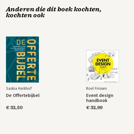
8. Shopologisch
Anderen die dit boek kochten,
9. Dames van nu
kochten ook
10. Door haar ogen
11. De wereld volgens Jan
Over de makers
Dank!
Noten
Figuren
Checklists en werkbladen
Notes
Saskia Kerkhof
Roel Frissen
De Offertebijbel
Event design
handbook
€ 32,50
€ 32,99