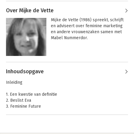
Evanomie', dat veel lof oogstte bij 
recensenten en het grote 
Over Mijke de Vette
lezerspubliek.
Mijke de Vette (1986) spreekt, schrijft 
en adviseert over feminine marketing 
en andere vrouwenzaken samen met 
Mabel Nummerdor.
Inhoudsopgave
Inleiding
1. Een kwestie van definitie
2. Beslist Eva
3. Feminine Future
4. Het prinsessenbrein ontrafeld
5. Mad Men in de Lage Landen
6. Het Feminine Sparks Model
7. Gender in de marketingblender