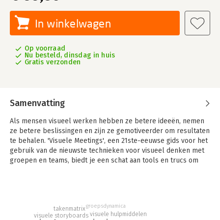
In winkelwagen
Op voorraad
Nu besteld, dinsdag in huis
Gratis verzonden
Samenvatting
Als mensen visueel werken hebben ze betere ideeën, nemen
ze betere beslissingen en zijn ze gemotiveerder om resultaten
te behalen. 'Visuele Meetings', een 21ste-eeuwse gids voor het
gebruik van de nieuwste technieken voor visueel denken met
groepen en teams, biedt je een schat aan tools en trucs om
creativiteit, samenwerking en baanbrekend denken los te
maken.
- Gebruik grafische vastlegging, visuele planning, storyboards,
idea mapping en andere technieken
groepsdynamica
takenmatrix
visuele hulpmiddelen
visuele storyboards
- Geef betere presentaties zonder terug te vallen op