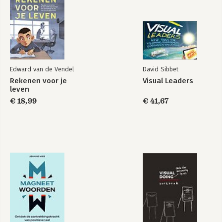
Deel 3: Graphics voor visueel denken
-Idea mapping en kernpatronen ontdekken
9. Group graphics
10. Problemen oplossen
11. Storyboards maken en idea mapping
12. visuele planning
Edward van de Vendel
David Sibbet
13. Meerdere meetings en galeriewandelingen
Rekenen voor je
Visual Leaders
14. Digitaal vastleggen
leven
15. visualiseren op afstand
€ 18,99
€ 41,67
Deel 4: Graphics om plannen uit te voeren
-Visualisaties voor teams, projecten en resultaten boeken
16. Teamperformance ondersteunen
17. Besluitvormingsmeetings
18. Projectmanagementmeetings
19. Innovatie en verandering faciliteren
20. Training en workshops
Deel 5: Hoe alles samenkomt
-Tools voor de echt verslaafden
21. Het pad naar visuele competentie