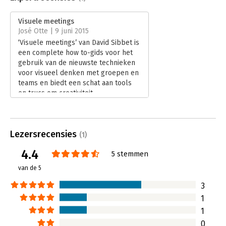
Druk:
2
Verschijningsdatum:
3-4-2014
Visuele meetings
José Otte | 9 juni 2015
Hoofdrubriek:
Advisering
‘Visuele meetings’ van David Sibbet is
Jongbloed:
Juridische beroepen (onderwijs,
een complete how to-gids voor het
beroepsuitoefening
gebruik van de nieuwste technieken
Serie:
Business Model Generatie
voor visueel denken met groepen en
teams en biedt een schat aan tools
en trucs om creativiteit,
samenwerking en baanbrekend
denken los te maken.
Lees verder
Lezersrecensies
(1)
4.4
5 stemmen
van de 5
3
1
1
0