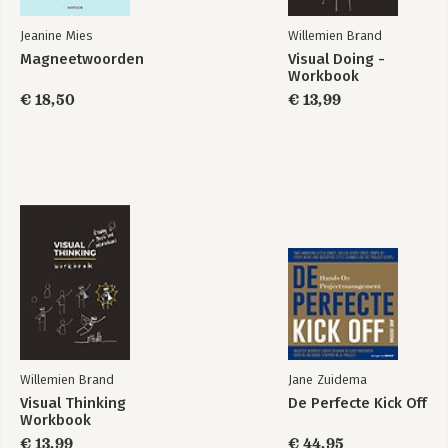
22. De toekomst is nu al zichtbaar
23. Bronnen en netwerken
Jeanine Mies
Willemien Brand
Magneetwoorden
Visual Doing -
Index
Workbook
Over de auteur
€ 18,50
€ 13,99
Willemien Brand
Jane Zuidema
Visual Thinking
De Perfecte Kick Off
Workbook
€ 13,99
€ 44,95