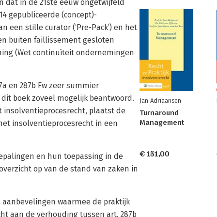
n dat in de 21ste eeuw ongetwijfeld
014 gepubliceerde (concept)-
 een stille curator (‘Pre-Pack’) en het
n buiten faillissement gesloten
ming (Wet continuïteit ondernemingen
287a en 287b Fw zeer summier
n dit boek zoveel mogelijk beantwoord.
Jan Adriaansen
t insolventieprocesrecht, plaatst de
Turnaround
Management
het insolventieprocesrecht in een
€ 151,00
bepalingen en hun toepassing in de
i overzicht op van de stand van zaken in
te aanbevelingen waarmee de praktijk
ht aan de verhouding tussen art. 287b