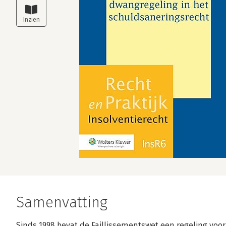
Samenvatting
Sinds 1998 bevat de Faillissementswet een regeling voo