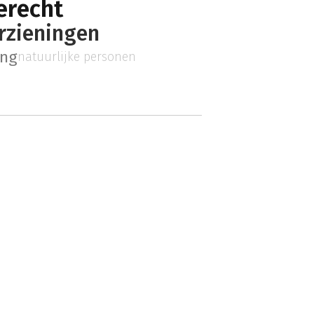
erecht
rzieningen
ing
natuurlijke personen