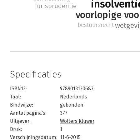
insolventi
jurisprudentie
voorlopige voo
wetgev
bestuursrecht
Specificaties
ISBN13:
9789013130683
Taal:
Nederlands
Bindwijze:
gebonden
Aantal pagina's:
377
Uitgever:
Wolters Kluwer
Druk:
1
Verschijningsdatum:
11-6-2015