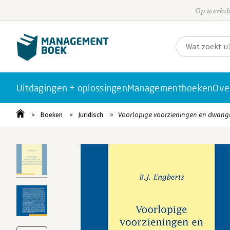
Op werkda
Uitdagingen + oplossingen
Managementboeken
Ove
Boeken
Juridisch
Voorlopige voorzieningen en dwangr