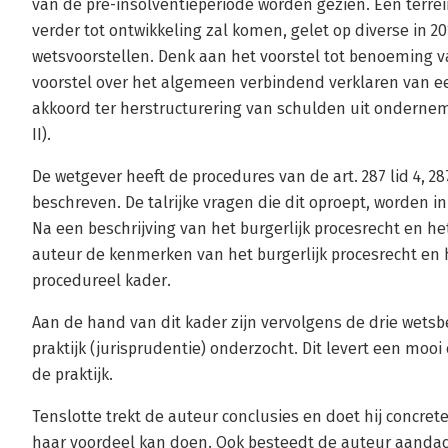
van de pre-insolventieperiode worden gezien. Een terrei
verder tot ontwikkeling zal komen, gelet op diverse in 2
wetsvoorstellen. Denk aan het voorstel tot benoeming van
voorstel over het algemeen verbindend verklaren van ee
akkoord ter herstructurering van schulden uit onderne
II).
De wetgever heeft de procedures van de art. 287 lid 4, 
beschreven. De talrijke vragen die dit oproept, worden i
Na een beschrijving van het burgerlijk procesrecht en he
auteur de kenmerken van het burgerlijk procesrecht en 
procedureel kader.
Aan de hand van dit kader zijn vervolgens de drie wets
praktijk (jurisprudentie) onderzocht. Dit levert een moo
de praktijk.
Tenslotte trekt de auteur conclusies en doet hij concre
haar voordeel kan doen. Ook besteedt de auteur aandac