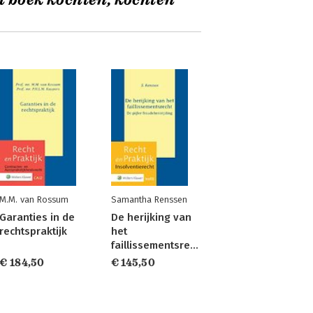
t boek kochten, kochten
M.M. van Rossum
Samantha Renssen
Garanties in de
De herijking van
rechtspraktijk
het
faillissementsrecht
€ 184,50
€ 145,50