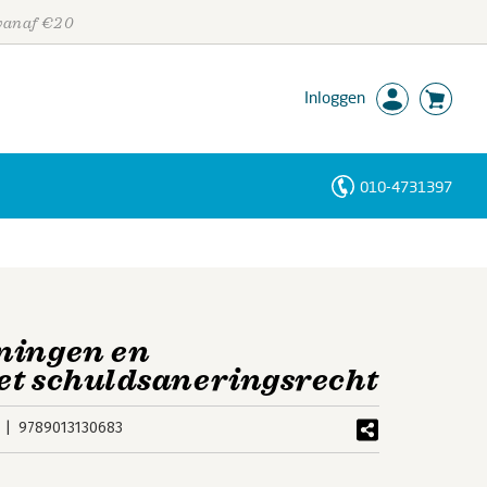
 vanaf €20
Inloggen
010-4731397
Personen
Trefwoorden
ningen en
et schuldsaneringsrecht
9789013130683