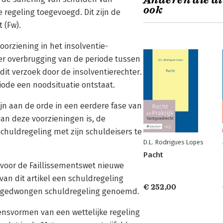
Anderen die di
ook
e regeling toegevoegd. Dit zijn de
 (Fw).
voorziening in het insolventie-
 ter overbrugging van de periode tussen
it verzoek door de insolventierechter.
iode een noodsituatie ontstaat.
jn aan de orde in een eerdere fase van
an deze voorzieningen is, de
chuldregeling met zijn schuldeisers te
D.L. Rodrigues Lopes
Pacht
 voor de Faillissementswet nieuwe
van dit artikel een schuldregeling
€ 252,00
en gedwongen schuldregeling genoemd.
nsvormen van een wettelijke regeling