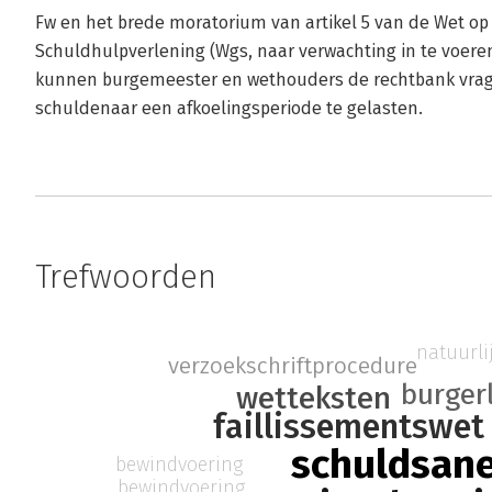
Fw en het brede moratorium van artikel 5 van de Wet o
Schuldhulpverlening (Wgs, naar verwachting in te voeren
kunnen burgemeester en wethouders de rechtbank vra
schuldenaar een afkoelingsperiode te gelasten.
Trefwoorden
natuurli
verzoekschriftprocedure
burgerl
wetteksten
faillissementswet
schuldsane
bewindvoering
bewindvoering