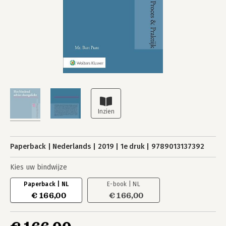
Paperback
Nederlands
2019
1e druk
9789013137392
Kies uw bindwijze
Paperback | NL
E-book | NL
€ 166,00
€ 166,00