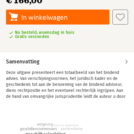
€ 166,00
In winkelwagen
Nu besteld, woensdag in huis
Gratis verzonden
Samenvatting
Deze uitgave presenteert een totaalbeeld van het bindend
advies. Van verschijningsvormen, het juridisch kader en de
geschiedenis tot aan de benoeming van de bindend adviseur,
diens rechtpositie en het eventueel rechterlijk ingrijpen. Aan
de hand van omvangrijke jurisprudentie leidt de auteur u door
het omvangrijke landschap van deze vorm van alternatieve
geschilbeslechting.
Het bindend advies wordt in Nederland in veel sectoren van het
maatschappelijk leven op zeer ruime schaal toegepast. Naast
wetgeving
hoor en wederhoor
geschillencommissies
partijbeslissing
geschilbeslechting biedt het bindend advies de mogelijkheid