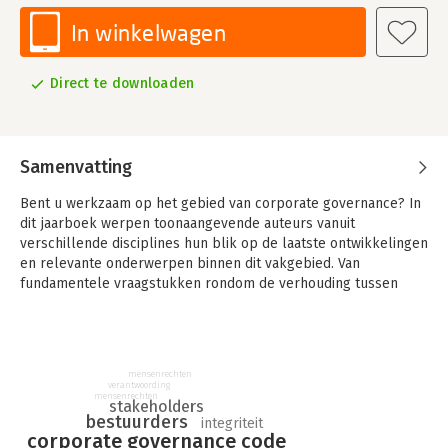
In winkelwagen
Direct te downloaden
Samenvatting
Bent u werkzaam op het gebied van corporate governance? In
dit jaarboek werpen toonaangevende auteurs vanuit
verschillende disciplines hun blik op de laatste ontwikkelingen
en relevante onderwerpen binnen dit vakgebied. Van
fundamentele vraagstukken rondom de verhouding tussen
bestuur en toezicht, tot aan specifieke topics omtrent
digitalisering en mensrechten.
Het Jaarboek Corporate Governance is dit jaar alweer toe aan
mensenrechten
haar 8e editie. Ook ditmaal schijnen toonaangevende auteurs
verantwoording
vanuit verschillende disciplines hun licht op uiteenlopende
mensenrechten
stakeholders
corporate governance kwesties. Een thema dat in Nederland
bestuurders
integriteit
blijvend een belangrijk onderwerp van discussie vormt. U vindt
corporate governance code