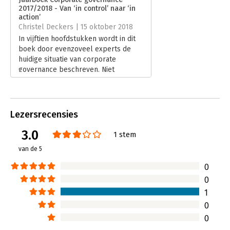
Druk:
1
2017/2018 - Van ‘in control’ naar ‘in
Verschijningsdatum:
10-12-2018
action’
Christel Deckers | 15 oktober 2018
Hoofdrubriek:
Juridisch
In vijftien hoofdstukken wordt in dit
Jongbloed:
Algemene beginselen van behoorlijk
boek door evenzoveel experts de
ondernemingsbestuur[corporate
huidige situatie van corporate
governance]
governance beschreven. Niet
specifiek voor zorg of onderwijs maar
in brede zin: van pensioenfonds tot
grote bv’s.
Lees verder
Lezersrecensies
3.0
1 stem
van de 5
0
0
1
0
0