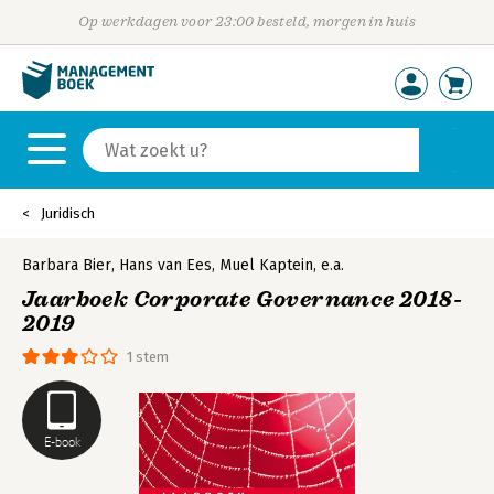
Op werkdagen voor 23:00 besteld, morgen in huis
Juridisch
Barbara Bier
,
Hans van Ees
,
Muel Kaptein
,
e.a.
Jaarboek Corporate Governance 2018-
2019
1 stem
E-book