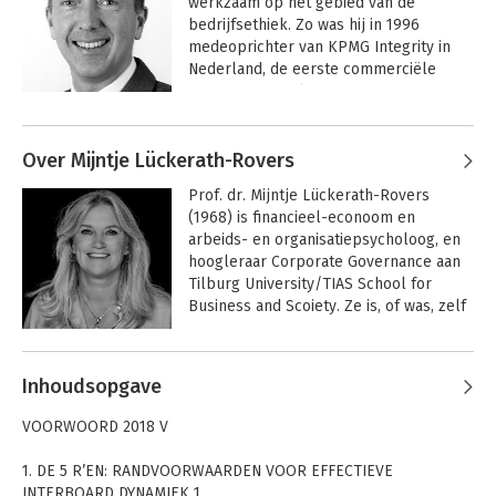
werkzaam op het gebied van de 
bedrijfsethiek. Zo was hij in 1996 
Uitkeringen aan
Geschriften
medeoprichter van KPMG Integrity in 
aandeelhouders
vanwege de
Nederland, de eerste commerciële 
Vereniging
adviesdienstverlening op dit gebied. In 
Corporate Litigation
zijn huidige functie als partner bij KPMG 
2018-2019
Andere boeken door Muel Kaptein
ondersteunt hij, samen met een team 
Over Mijntje Lückerath-Rovers
van 100 adviseurs, organisaties in het 
doorlichten en verbeteren van hun 
Prof. dr. Mijntje Lückerath-Rovers 
integriteit, soft-controls, 
(1968) is financieel-econoom en 
frauderisicomanagement, compliance 
arbeids- en organisatiepsycholoog, en 
en duurzaamheid. Kaptein is eveneens 
hoogleraar Corporate Governance aan 
als hoogleraar Bedrijfsethiek en 
Tilburg University/TIAS School for 
Integriteitmanagement werkzaam op de 
Business and Scoiety. Ze is, of was, zelf 
Erasmus Universiteit. Hij schreef ruim 
commissaris of toezichthouder bij o.a. 
30 artikelen in internationale 
Achmea, NRC Media, Erasmus MC, Pels 
wetenschappelijke tijdschriften.
Andere boeken door Mijntje
Rijcken, ASN Beleggingsinstellingen, 
Inhoudsopgave
Lückerath-Rovers
KNGF Geleidehoden en Diergaarde 
Geschriften
Blijdorp. Sinds 2007 richt haar 
Waarom goede
Research
vanwege de
VOORWOORD 2018 V
mensen soms de
Handbook on
onderzoek en onderwijs binnen 
Vereniging
verkeerde dingen
Organisational
Corporate Governance zich op 
Corporate Litigation
1. DE 5 R’EN: RANDVOORWAARDEN VOOR EFFECTIEVE
doen
Integrity
2017-2018
langetermijnwaardecreatie, boardroom-
INTERBOARD DYNAMIEK 1