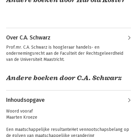
Over C.A. Schwarz
Prof.mr. C.A. Schwarz is hoogleraar handels- en 
ondernemingsrecht aan de Faculteit der Rechtsgeleerdheid 
van de Universiteit Maastricht.
Andere boeken door C.A. Schwarz
Veilig voor de
Ondernemingsrechtjur
melder
van de toekomst
Inhoudsopgave
Woord vooraf
Maarten Kroeze
Een maatschappelijke resultanteHet vennootschapsbelang op
de golven van maatschappelijke verandering