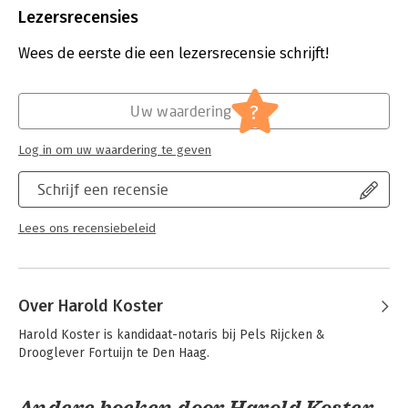
Bestandsformaat:
epub
Lezersrecensies
Aantal pagina's:
348
Uitgever:
Wolters Kluwer Nederland B.V.
Wees de eerste die een lezersrecensie schrijft!
Druk:
1
Verschijningsdatum:
13-11-2019
?
Uw waardering
Hoofdrubriek:
Juridisch
Jongbloed:
Ondernemingsrecht
Log in om uw waardering te geven
Serie:
Uitgave vanwege het Instituut voor
Ondernemingsrecht
Schrijf een recensie
Lees ons recensiebeleid
Over Harold Koster
Harold Koster is kandidaat-notaris bij Pels Rijcken & 
Drooglever Fortuijn te Den Haag.
Andere boeken door Harold Koster