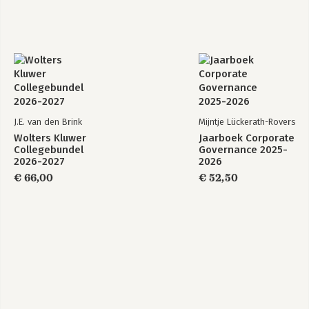
in het Verenigd Koninkrijk
Frans Overkleeft
Aandeelhouders en het vennootschappelijk belang: van
aandeelhouderscontract naar stewardshipparticipatie
Harold Koster
J.E. van den Brink
Mijntje Lückerath-Rovers
Wolters Kluwer
Jaarboek Corporate
Collegebundel
Governance 2025-
2026-2027
2026
€ 66,00
€ 52,50