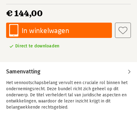
€ 144,00
In winkelwagen
Direct te downloaden
Samenvatting
Het vennootschapsbelang vervult een cruciale rol binnen het
ondernemingsrecht. Deze bundel richt zich geheel op dit
onderwerp. De titel verheldert tal van juridische aspecten en
ontwikkelingen, waardoor de lezer inzicht krijgt in dit
belangwekkende rechtsgebied.
De betekenis en functies van het vennootschappelijk belang
biedt de lezer verdieping in de uiteenlopende aspecten die
samenhangen met het vennootschappelijk belang.