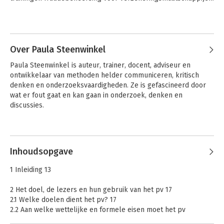
Andere boeken door Jan Pranger
Geef mij de feiten
Over Paula Steenwinkel
Paula Steenwinkel is auteur, trainer, docent, adviseur en 
ontwikkelaar van methoden helder communiceren, kritisch 
denken en onderzoeksvaardigheden. Ze is gefascineerd door 
Bekijk alle boeken
wat er fout gaat en kan gaan in onderzoek, denken en 
discussies.
Andere boeken door Paula
Steenwinkel
Inhoudsopgave
Geef mij de feiten
1 Inleiding 13
2 Het doel, de lezers en hun gebruik van het pv 17
Bekijk alle boeken
2.1 Welke doelen dient het pv? 17
2.2 Aan welke wettelijke en formele eisen moet het pv
voldoen? 18