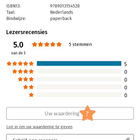
ISBN13:
9789013154528
Taal:
Nederlands
Bindwijze:
paperback
Aantal pagina's:
136
Uitgever:
Wolters Kluwer
Lezersrecensies
Druk:
4
5.0
Verschijningsdatum:
22-5-2020
5 stemmen
van de 5
Hoofdrubriek:
Juridisch
Jongbloed:
Juridische beroepen (onderwijs,
5
beroepsuitoefening
0
0
0
0
?
Uw waardering
Log in om uw waardering te geven