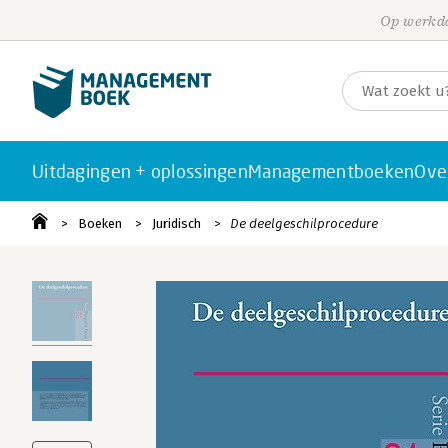
Op werkda
Uitdagingen + oplossingen
Managementboeken
Ove
Boeken
Juridisch
De deelgeschilprocedure