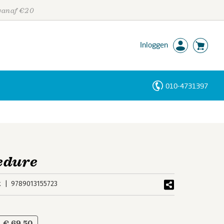
 vanaf €20
Inloggen
010-4731397
Personen
Trefwoorden
edure
k
9789013155723
€ 69,50