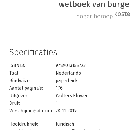
wetboek van burger
kost
hoger beroep
Specificaties
ISBN13:
9789013155723
Taal:
Nederlands
Bindwijze:
paperback
Aantal pagina's:
176
Uitgever:
Wolters Kluwer
Druk:
1
Verschijningsdatum:
28-11-2019
Hoofdrubriek:
Juridisch