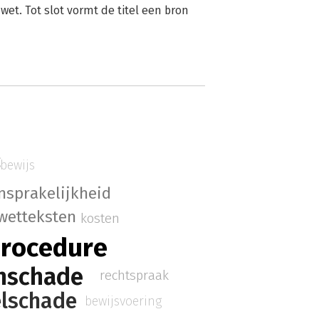
et. Tot slot vormt de titel een bron
g
bewijs
nsprakelijkheid
wetteksten
kosten
procedure
nschade
rechtspraak
elschade
bewijsvoering