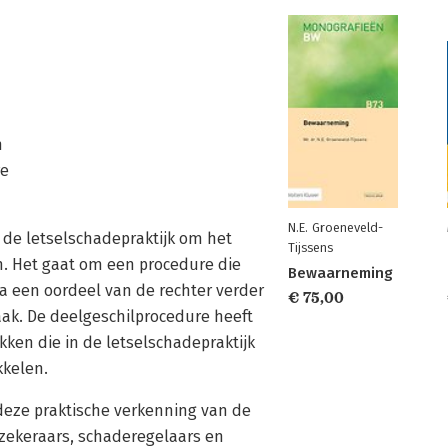
n
re
N.E. Groeneveld-
 de letselschadepraktijk om het
Tijssens
en. Het gaat om een procedure die
Bewaarneming
a een oordeel van de rechter verder
€ 75,00
ak. De deelgeschilprocedure heeft
kken die in de letselschadepraktijk
kkelen.
deze praktische verkenning van de
erzekeraars, schaderegelaars en