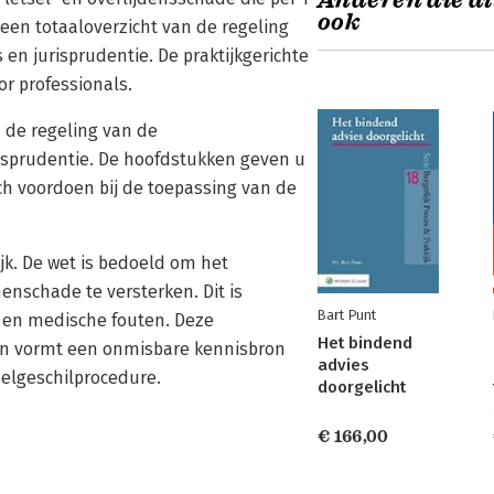
Anderen die di
ook
 een totaaloverzicht van de regeling
en jurisprudentie. De praktijkgerichte
r professionals.
 de regeling van de
risprudentie. De hoofdstukken geven u
ch voordoen bij de toepassing van de
jk. De wet is bedoeld om het
nenschade te versterken. Dit is
Bart Punt
n en medische fouten. Deze
Het bindend
e en vormt een onmisbare kennisbron
advies
elgeschilprocedure.
doorgelicht
€ 166,00