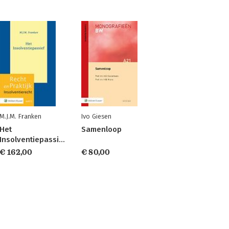
M.J.M. Franken
Ivo Giesen
Het
Samenloop
Insolventiepassief
€ 162,00
€ 80,00