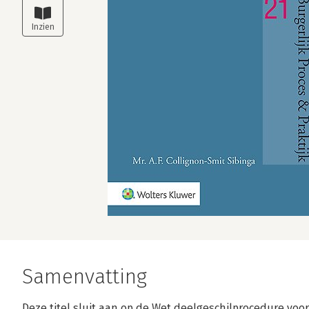
Samenvatting
Deze titel sluit aan op de Wet deelgeschilprocedure voor