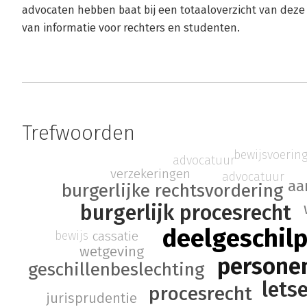
advocaten hebben baat bij een totaaloverzicht van deze w
van informatie voor rechters en studenten.
Trefwoorden
bewijsvoerin
advocatuur
verzekeringen
advocatuur
aa
burgerlijke rechtsvordering
burgerlijk procesrecht
deelgeschil
cassatie
bewijs
wetgeving
persone
geschillenbeslechting
lets
procesrecht
jurisprudentie