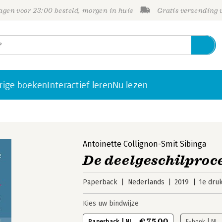
gen voor 23:00 besteld, morgen in huis
Gratis verzending
rige boeken
Interactief leren
Nu lezen
Antoinette Collignon-Smit Sibinga
De deelgeschilproc
Paperback
Nederlands
2019
1e dru
Kies uw bindwijze
€ 75,00
Paperback | NL
E-book | NL