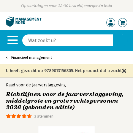
Op werkdagen voor 23:00 besteld, morgen in huis
Financieel management
U heeft gezocht op 9789013156805. Het product dat u zocht is
niet meer in die editie leverbaar en is vervangen door de
Raad voor de Jaarverslaggeving
Richtlijnen voor de jaarverslaggeving,
onderstaande editie.
middelgrote en grote rechtspersonen
2026 (gebonden editie)
3 stemmen