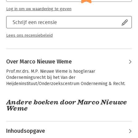
van wijzigingen in (Europese) wet- en regelgeving,
Serie:
Serie vanwege het Van der Heijden
Log in om uw waardering te geven
jurisprudentie en andere ontwikkelingen in het rechtsgebied.
Instituut te Nijmegen
Vóór de publicatie van dit handboek ontbrak het aan een
Schrijf een recensie
actuele positiefrechtelijke analyse van het geldende
jaarrekeningenrecht. Met deze uitgave bent u dus weer
helemaal bij in alle facetten van het jaarrekeningenrecht.
Lees ons recensiebeleid
Over Marco Nieuwe Weme
Prof.mr.drs. M.P. Nieuwe Weme is hoogleraar 
Ondernemingsrecht bij het Van der 
Heijdeninstituut/Onderzoekscentrum Onderneming & Recht.
Andere boeken door Marco Nieuwe
Weme
Inhoudsopgave