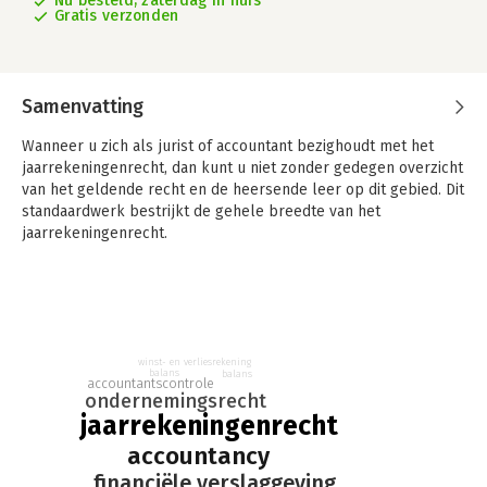
Nu besteld, zaterdag in huis
Gratis verzonden
Samenvatting
Wanneer u zich als jurist of accountant bezighoudt met het
jaarrekeningenrecht, dan kunt u niet zonder gedegen overzicht
van het geldende recht en de heersende leer op dit gebied. Dit
standaardwerk bestrijkt de gehele breedte van het
jaarrekeningenrecht.
Het Handboek Jaarrekeningenrecht geldt als meest complete
naslagwerk omtrent het jaarrekeningenrecht. Elk van de 63
hoofdstukken is geschreven door een of meer auteurs die
gespecialiseerd zijn in het in het onderliggende
jaarrekeningenrechtelijke onderwerp. Daarbij wordt in enkele
winst- en verliesrekening
balans
balans
onderdelen geraakt aan aanpalende leerstukken op het
accountantscontrole
ondernemingsrecht
gebied van onder meer corporate governance,
jaarrekeningenrecht
bedrijfseconomie, aansprakelijkheidsrecht en
accountantstoezicht. Zo verkrijgt u een haarscherp en
accountancy
compleet beeld van het geldende recht en de heersende leer
financiële verslaggeving