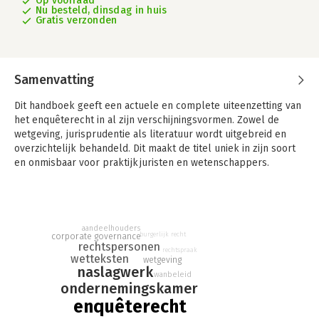
Op voorraad
Nu besteld, dinsdag in huis
Gratis verzonden
Samenvatting
Dit handboek geeft een actuele en complete uiteenzetting van
het enquêterecht in al zijn verschijningsvormen. Zowel de
wetgeving, jurisprudentie als literatuur wordt uitgebreid en
overzichtelijk behandeld. Dit maakt de titel uniek in zijn soort
en onmisbaar voor praktijkjuristen en wetenschappers.
Het Handboek Enquêterecht geeft een compleet en actueel
overzicht van de wetgeving, jurisprudentie en literatuur met
betrekking tot het enquêterecht. De titel bespreekt alle
aandeelhouders
verschijningsvormen van het enquêterecht en is hierdoor
burgerlijk recht
corporate governance
onderscheidend op de markt. Dit maakt de uitgave zeer
rechtspersonen
rechtspraak
waardevol voor alle beoefenaren van het enquêterecht.
wetteksten
wetgeving
naslagwerk
wanbeleid
Daarnaast wordt ook nieuwe wetgeving behandeld die het
ondernemingskamer
enquêterecht in de toekomst gaat raken. Het gaat hierbij om:
enquêterecht