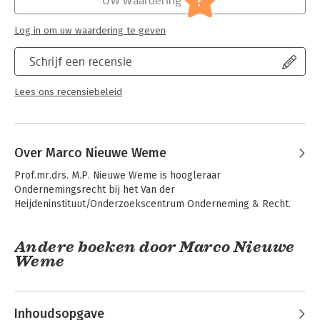
?
beoefenaren van het enquêterecht, in zowel de rechtspraktijk
Serie:
Serie vanwege het Van der Heijden
(bijvoorbeeld als advocaat, rechter, wetgevingsjurist of notaris)
Instituut te Nijmegen
als de rechtswetenschap.
Log in om uw waardering te geven
Schrijf een recensie
Lees ons recensiebeleid
Over Marco Nieuwe Weme
Prof.mr.drs. M.P. Nieuwe Weme is hoogleraar 
Ondernemingsrecht bij het Van der 
Heijdeninstituut/Onderzoekscentrum Onderneming & Recht.
Andere boeken door Marco Nieuwe
Weme
Inhoudsopgave