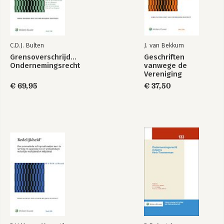
C.D.J. Bulten
J. van Bekkum
Grensoverschrijdend
Geschriften
Ondernemingsrecht
vanwege de
Vereniging
Corporate Litigation
€ 69,95
€ 37,50
2024-2025