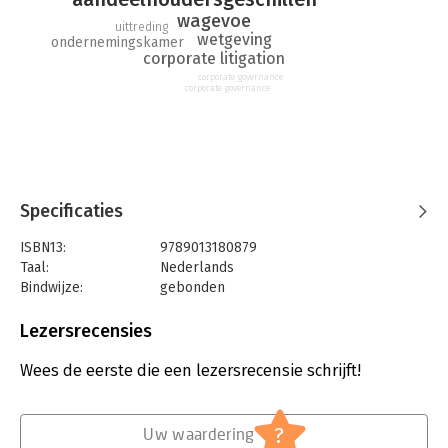
(Wet aanpassing geschillenregeling en verduidelijking
wagevoe
uittreding
ontvankelijkheidseisen enquêteprocedure).
wetgeving
ondernemingskamer
corporate litigation
corporate governance
corporate governance
Specificaties
ISBN13:
9789013180879
Taal:
Nederlands
Bindwijze:
gebonden
Aantal pagina's:
752
Uitgever:
Wolters Kluwer Nederland B.V.
Lezersrecensies
Druk:
1
Verschijningsdatum:
22-5-2025
Wees de eerste die een lezersrecensie schrijft!
Hoofdrubriek:
Juridisch
Jongbloed:
Enqueterecht
?
Uw waardering
Serie:
Serie vanwege het Van der Heijden