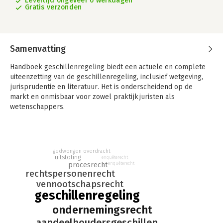
Levertijd ongeveer 6 werkdagen
Gratis verzonden
Samenvatting
Handboek geschillenregeling biedt een actuele en complete
uiteenzetting van de geschillenregeling, inclusief wetgeving,
jurisprudentie en literatuur. Het is onderscheidend op de
markt en onmisbaar voor zowel praktijkjuristen als
wetenschappers.
Handboek geschillenregeling is met name bedoeld voor
wetenschappers die bijdragen aan het debat over de
geschillenregeling. Daarnaast is het onmisbaar voor
gedwongen overdracht
praktijkjuristen, zoals rechters, notarissen en advocaten.
uitstoting
enquêterecht
enquêterecht
procesrecht
Handboek geschillenregeling:
rechtspersonenrecht
- Actuele en complete uiteenzetting van de geschillenregeling,
vennootschapsrecht
inclusief wetgeving, jurisprudentie en literatuur.
geschillenregeling
- Onderscheidend op de markt en biedt een overzicht van alle
ondernemingsrecht
facetten van de huidige geschillenregeling.
- Sluit aan bij de nieuwe geschillenregeling per 1 januari 2025
aandeelhoudersgeschillen