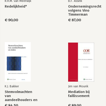
R.H.M. van Meerwijk
B.F. Assink
Redelijkheid*
Ondernemingsrecht
volgens Vino
Timmerman
€ 90,00
€ 87,00
K.J. Bakker
Jim van Mourik
Stemvolmachten
Mediation bij
van
faillissement
aandeelhouders en
leden
€ 84,50
€ 89,00