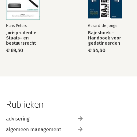
Hans Peters
Gerard de Jonge
Jurisprudentie
Bajesboek -
Staats- en
Handboek voor
bestuursrecht
gedetineerden
1849-2025
€ 69,50
€ 54,50
Rubrieken
advisering
algemeen management