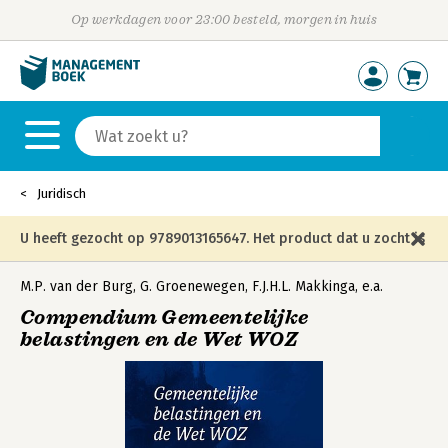
Op werkdagen voor 23:00 besteld, morgen in huis
Juridisch
U heeft gezocht op 9789013165647. Het product dat u zocht is
niet meer in die editie leverbaar en is vervangen door de
M.P. van der Burg
,
G. Groenewegen
,
F.J.H.L. Makkinga
,
e.a.
Compendium Gemeentelijke
onderstaande editie.
belastingen en de Wet WOZ