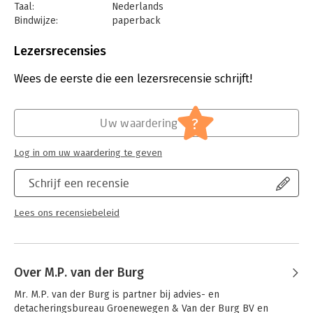
(beleids)ambtenaren en adviseurs die werkzaam zijn binnen de
Taal:
Nederlands
gemeentelijke belastingheffing en de uitvoering van de Wet
Bindwijze:
paperback
WOZ. Het boek is essentieel voor iedereen die inzicht wil
Aantal pagina's:
700
krijgen in de systematiek van gemeentelijke belastingen en de
Uitgever:
Wolters Kluwer
Lezersrecensies
toepassing van de WOZ in de praktijk.
Druk:
14
Verschijningsdatum:
15-7-2026
Wees de eerste die een lezersrecensie schrijft!
Compendium Gemeentelijke belastingen en de Wet WOZ in het
kort
Hoofdrubriek:
Juridisch
Jongbloed:
Belastingrecht algemeen
?
Compleet overzicht van gemeentelijke belastingen en
Uw waardering
Serie:
Compendia
Wet WOZ
Systematische opbouw gebaseerd op wetgeving
Log in om uw waardering te geven
Behandeling van jurisprudentie ter verduidelijking
Inclusief formeelrechtelijke aspecten zoals bezwaar en
Schrijf een recensie
beroep
Geactualiseerd met nieuwe leegstandbelasting (2026)
Lees ons recensiebeleid
Over M.P. van der Burg
Mr. M.P. van der Burg is partner bij advies- en 
detacheringsbureau Groenewegen & Van der Burg BV en 