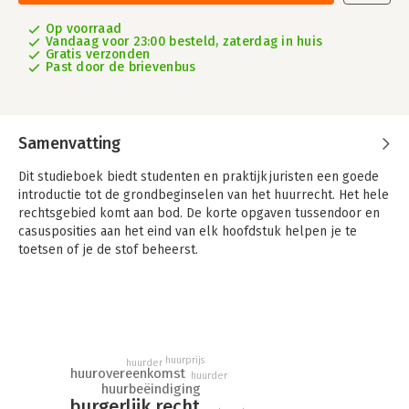
Op voorraad
Vandaag voor 23:00 besteld, zaterdag in huis
Gratis verzonden
Past door de brievenbus
Samenvatting
Dit studieboek biedt studenten en praktijkjuristen een goede
introductie tot de grondbeginselen van het huurrecht. Het hele
rechtsgebied komt aan bod. De korte opgaven tussendoor en
casusposities aan het eind van elk hoofdstuk helpen je te
toetsen of je de stof beheerst.
Met Hoofdlijnen in het huurrecht kunnen studenten en
professionals zich snel bekwamen in het huurrecht. Het
huurrecht is steeds in beweging: regelmatig verschijnt nieuwe
wetgeving en nieuwe jurisprudentie. Kennis daarvan – in het
bijzonder uitspraken van de Hoge Raad – is onmisbaar om de
huurprijs
huurder
regels goed te begrijpen en toe te passen.
huurovereenkomst
huurder
huurbeëindiging
Deze 11e druk biedt een compleet overzicht en is actueel: de
burgerlijk recht