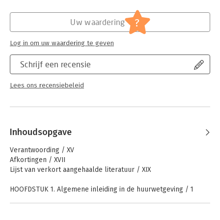
- De per 1 juli 2024 ingevoerde Wet betaalbare huur.
Hoofdrubriek:
Juridisch
- De ingrijpende wijzigingen over tijdelijke verhuur van
Jongbloed:
Huurrecht
?
Uw waardering
woonruimte per 1 juli 2024.
Serie:
Kloosterman - Hoofdlijnen in het
- Nieuwe jurisprudentie van de Hoge Raad over bijvoorbeeld
Huurrecht (Herdrukservice)
art. 8 EVRM, de verhuiskostenvergoeding bij renovatie en over
Log in om uw waardering te geven
corona.
Schrijf een recensie
Lees ons recensiebeleid
Inhoudsopgave
Verantwoording / XV
Afkortingen / XVII
Lijst van verkort aangehaalde literatuur / XIX
HOOFDSTUK 1. Algemene inleiding in de huurwetgeving / 1
1.1 Inleiding / 1
1.2 Titel 7.4 BW – geschiedenis / 3
1.3 Verschillende huurregimes / 4