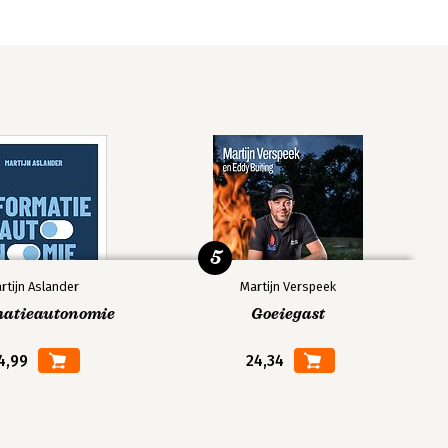
5
rtijn Aslander
Martijn Verspeek
matieautonomie
Goeiegast
4,99
24,34