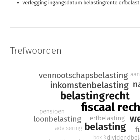
verlegging ingangsdatum belastingrente erfbelasti
Trefwoorden
vennootschapsbelasting
aan
n
inkomstenbelasting
belastingrecht
fiscaal rec
pensioen
we
erfbelasting
loonbelasting
belasting
advisering
f
dividendbel
box 3