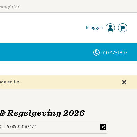
 vanaf €20
Inloggen
010-4731397
Personen
Trefwoorden
de editie.
& Regelgeving 2026
k
9789013182477