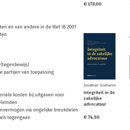
€ 173,00
itten en van andere in de Wet IB 2001
sten
 (tegenbewijs)
e partijen van toepassing
Jonathan Soeharno
Integriteit in de
toriale kosten bij uitgaven voor
zakelijke
eleinden
advocatuur
envermogen via ongelijke breukdelen
zoals tegengaan
€ 74,50