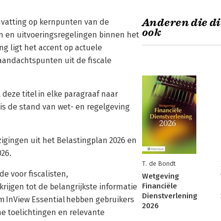
Anderen die di
vatting op kernpunten van de
ook
en en uitvoeringsregelingen binnen het
ng ligt het accent op actuele
 aandachtspunten uit de fiscale
eze titel in elke paragraaf naar
 is de stand van wet- en regelgeving
zigingen uit het Belastingplan 2026 en
026.
T. de Bondt
e voor fiscalisten,
Wetgeving
Financiële
rijgen tot de belangrijkste informatie
Dienstverlening
rm InView Essential hebben gebruikers
2026
he toelichtingen en relevante