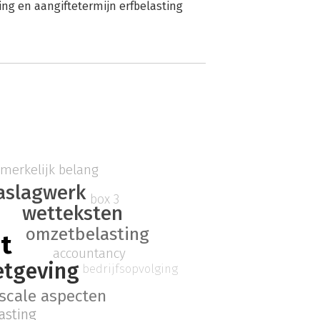
ng en aangiftetermijn erfbelasting
merkelijk belang
aslagwerk
box 3
wetteksten
omzetbelasting
ht
accountancy
tgeving
bedrijfsopvolging
iscale aspecten
asting