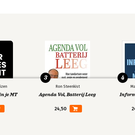
3
4
izen
Ron Steenkist
Ma
in je MT
Agenda Vol, Batterij Leeg
Infor
24,50
2