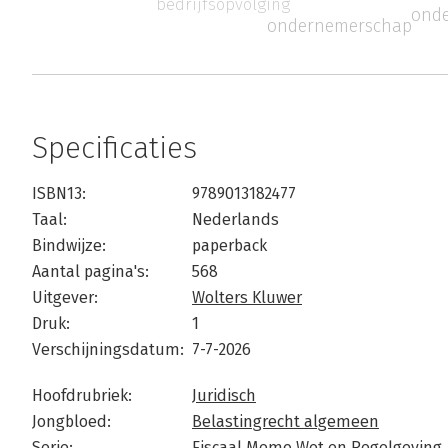
bedrijfsopvolging
ond
ondernemerschap
Specificaties
ISBN13:
9789013182477
Taal:
Nederlands
Bindwijze:
paperback
Aantal pagina's:
568
Uitgever:
Wolters Kluwer
Druk:
1
Verschijningsdatum:
7-7-2026
Hoofdrubriek:
Juridisch
Jongbloed:
Belastingrecht algemeen
Serie:
Fiscaal Memo Wet en Regelgeving