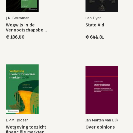
2026-2027
J.N. Bouwman
Leo Flynn
Wegwijs in de
State Aid
Vennootschapsbelasting
€ 136,50
€ 644,31
Teksten
De woon- en
Internationaal
vestigingsplaats in
belastingrecht
de BTW
2025/2026
Bekijk alle boeken
E.P.M. Joosen
Jan Marten van Dijk
Wetgeving toezicht
Over opinions
financiële markten