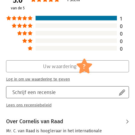
5.0
van de 5
Hoofdrubriek:
Juridisch
Jongbloed:
Belastingrecht - Europees belastingrecht
1
Serie:
Teksten Internationaal Belastingrecht &
0
Teksten Europees Belastingrecht
0
0
0
?
Uw waardering
Log in om uw waardering te geven
Schrijf een recensie
Lees ons recensiebeleid
Over Cornelis van Raad
Mr. C. van Raad is hoogleraar in het internationale 