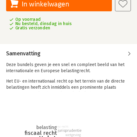
In winkelwagen
Op voorraad
Nu besteld, dinsdag in huis
Gratis verzonden
Samenvatting
Deze bundels geven je een snel en compleet beeld van het
internationale en Europese belastingrecht.
Het EU- en internationaal recht op het terrein van de directe
belastingen heeft zich inmiddels een prominente plaats
verworven zowel in de fiscale praktijk als binnen de
universitaire studieprogramma’s. Teksten Internationaal &
Europees belastingrecht 2025/2026 geeft je in een compact
formaat de daarvoor benodigde teksten.
Teksten Internationaal belastingrecht
belasting
eu-recht
Teksten Internationaal belastingrecht 2025/2026 is een
jurisprudentie
fiscaal recht
veelgebruikte tekstbundel met daarin de belangrijkste
wetgeving