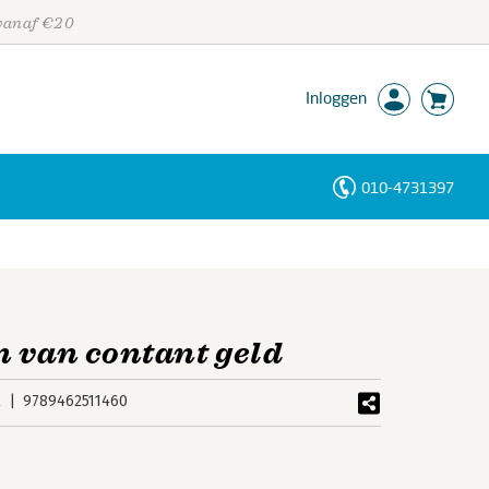
 vanaf €20
Inloggen
010-4731397
Personen
Trefwoorden
n van contant geld
k
9789462511460