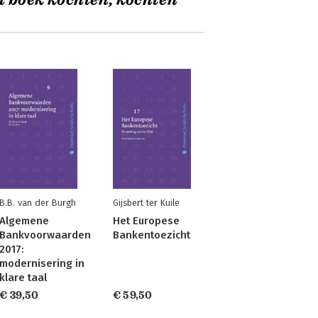
t boek kochten, kochten
B.B. van der Burgh
Gijsbert ter Kuile
Algemene
Het Europese
Bankvoorwaarden
Bankentoezicht
2017:
modernisering in
klare taal
€ 39,50
€ 59,50