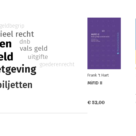
geldbegrip
ieel recht
ten
dnb
vals geld
eld
uitgifte
goederenrecht
tgeving
Frank 't Hart
iljetten
MiFID II
€ 52,00