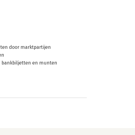
nten door marktpartijen
en
n bankbiljetten en munten