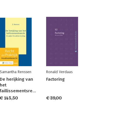
Samantha Renssen
Ronald Verdaas
De herijking van
Factoring
het
faillissementsrecht
€ 145,50
€ 39,00