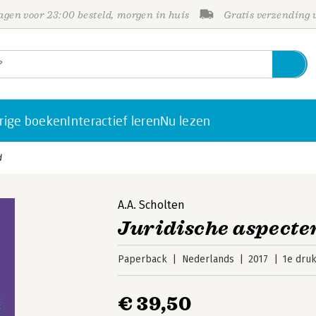
gen voor 23:00 besteld, morgen in huis
Gratis verzending
rige boeken
Interactief leren
Nu lezen
d
A.A. Scholten
Juridische aspecte
Paperback
Nederlands
2017
1e dru
€ 39,50