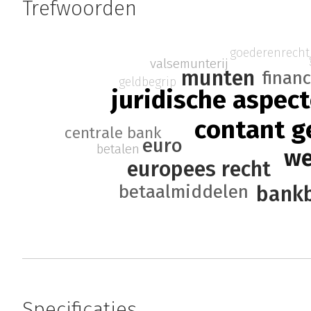
Trefwoorden
goederenrecht
valsemunterij
munten
financ
geldbegrip
juridische aspec
contant g
centrale bank
euro
betalen
we
europees recht
betaalmiddelen
bankb
Specificaties