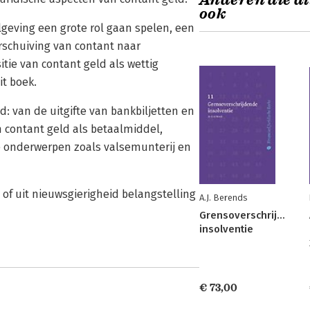
Anderen die di
ook
lgeving een grote rol gaan spelen, een
erschuiving van contant naar
tie van contant geld als wettig
it boek.
d: van de uitgifte van bankbiljetten en
n contant geld als betaalmiddel,
e onderwerpen zoals valsemunterij en
 of uit nieuwsgierigheid belangstelling
A.J. Berends
Grensoverschrijdende
insolventie
€ 73,00