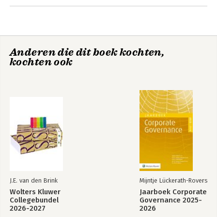
Andere boeken door R.P. van den
Dool
Anderen die dit boek kochten,
kochten ook
Compendium
Elementair
Vennootschapsbelasting
Belastingrecht
(theorieboek)
2026/2027
J.E. van den Brink
Mijntje Lückerath-Rovers
Wolters Kluwer
Jaarboek Corporate
Bekijk alle boeken
Collegebundel
Governance 2025-
2026-2027
2026