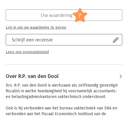
studieboek voor studenten. De titel dient ook als nuttige
kennisbron voor professionals die een functie als intermediair
Hoofdrubriek:
Juridisch
tussen de onderneming en de fiscale specialist ambiëren. Denk
Jongbloed:
Belastingrecht algemeen
?
Uw waardering
aan economen, accountants, controllers, (bedrijfs)juristen en
Serie:
Elementair Belastingrecht voor
bedrijfskundigen.
Economen en Bedrijfsjuristen
Log in om uw waardering te geven
Elementair Belastingrecht (theorieboek) 2025/2026
:
- Complete en toegankelijke inleiding van het belastingrecht
Schrijf een recensie
- Concrete praktijkvoorbeelden
- Diverse bijzonderheden, zoals fusies, ondernemersfaciliteiten
Lees ons recensiebeleid
en vermogensinkomsten
- De structuur van de Nederlandse belastingwetgeving vanuit
verschillende punten belicht
Over R.P. van den Dool
Drs. R.P. van den Dooli is werkzaam als zelfstandig gevestigd 
fiscalist in welke hoedanigheid hij voornamelijk accountants- 
en belastingadvieskantoren vaktechnisch ondersteunt.

Ook is hij verbonden aan het bureau vaktechniek van SRA en 
verbonden aan het Fiscaal Economisch Instituut van de 
Erasmus Universiteit Rotterdam. Hij verzorgt zeer regelmatig 
publicaties en lezingen over fiscale onderwerpen.