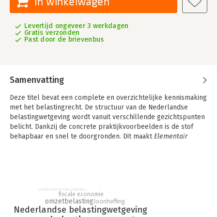
In winkelwagen
Levertijd ongeveer 3 werkdagen
Gratis verzonden
Past door de brievenbus
Samenvatting
Deze titel bevat een complete en overzichtelijke kennismaking
met het belastingrecht. De structuur van de Nederlandse
belastingwetgeving wordt vanuit verschillende gezichtspunten
belicht. Dankzij de concrete praktijkvoorbeelden is de stof
behapbaar en snel te doorgronden. Dit maakt
Elementair
Belastingrecht 2025/2026
voor een breed publiek toegankelijk
en van grote waarde voor student én professional.
Het Nederlandse belastingrecht is complex en veelomvattend.
Het bijhouden en doorgronden van de laatste ontwikkelingen
ondernemersfaciliteiten
in het belastingrecht is soms dan ook een flinke uitdaging.
fiscale economie
omzetbelasting
Elementair Belastingrecht 2025/2026
biedt daarin uitkomst en
loonheffing
Nederlandse belastingwetgeving
bevat een complete en toegankelijke inleiding van het