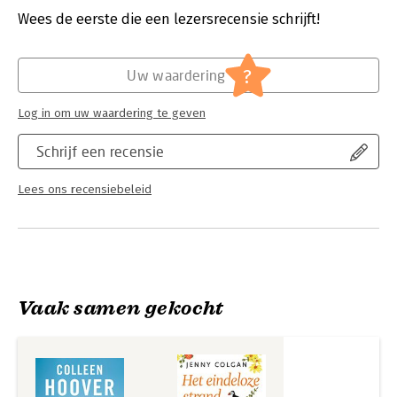
Verschijningsdatum:
11-1-2023
Wees de eerste die een lezersrecensie schrijft!
Hoofdrubriek:
Literatuur en romans
?
Uw waardering
Log in om uw waardering te geven
Schrijf een recensie
Lees ons recensiebeleid
Vaak samen gekocht