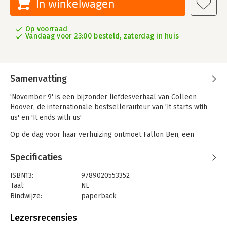
In winkelwagen
Op voorraad
Vandaag voor 23:00 besteld, zaterdag in huis
Samenvatting
'November 9' is een bijzonder liefdesverhaal van Colleen
Hoover, de internationale bestsellerauteur van 'It starts wtih
us' en 'It ends with us'
Op de dag voor haar verhuizing ontmoet Fallon Ben, een
ambitieuze schrijver. Ze brengen haar laatste dag in Los
Angeles samen door, en Fallons bewogen leven wordt de
Specificaties
inspiratie die Ben altijd al zocht voor zijn roman. In de jaren
erna blijven ze elkaar elke 9 november ontmoeten. Tot Fallon
ISBN13:
9789020553352
op een dag niet meer zeker weet of Ben haar wel altijd de
Taal:
NL
waarheid vertelt. Kan Bens relatie met Fallon – en
Bindwijze:
paperback
tegelijkertijd zijn roman – wel worden beschouwd als een
Aantal pagina's:
320
liefdesverhaal als het eindigt in liefdesverdriet?
Uitgever:
Z&K
Lezersrecensies
Druk:
1