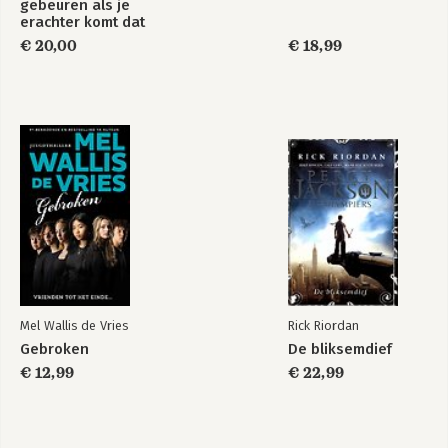
gebeuren als je
erachter komt dat
het leven best
€ 20,00
€ 18,99
ingewikkeld is
Mel Wallis de Vries
Rick Riordan
Gebroken
De bliksemdief
€ 12,99
€ 22,99