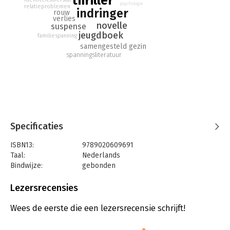
thriller
psychologie
relatieproblemen
indringer
rouw
verlies
novelle
suspense
jeugdboek
familiespanning
samengesteld gezin
spanningsliteratuur
Specificaties
ISBN13:
9789020609691
Taal:
Nederlands
Bindwijze:
gebonden
Aantal pagina's:
104
Uitgever:
Uitgeverij Kluitman Alkmaar B.V.
Lezersrecensies
Druk:
1
Verschijningsdatum:
21-4-2022
Wees de eerste die een lezersrecensie schrijft!
Hoofdrubriek:
Jeugd