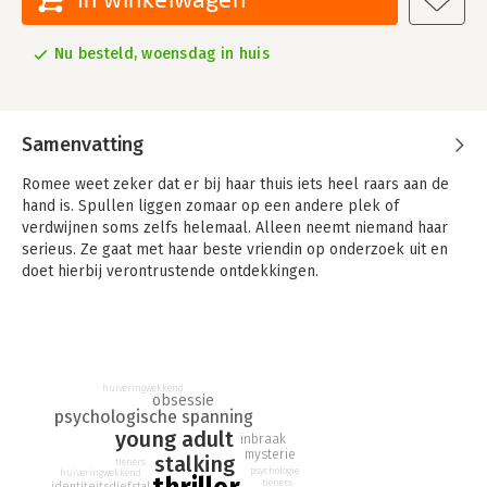
Nu besteld, woensdag in huis
Samenvatting
Romee weet zeker dat er bij haar thuis iets heel raars aan de
hand is. Spullen liggen zomaar op een andere plek of
verdwijnen soms zelfs helemaal. Alleen neemt niemand haar
serieus. Ze gaat met haar beste vriendin op onderzoek uit en
doet hierbij verontrustende ontdekkingen.
Ondertussen verlangt Elijah naar meer spanning in zijn leven.
Hij zoekt hierbij steeds vaker de grenzen op, maar raakt
daardoor betrokken bij een situatie waar hij niet meer uit kan
komen.
'Niets te verliezen' is de spannende nieuwe novelle van de
huiveringwekkend
obsessie
succesvolle YA-auteur Jennefer Mellink. Eerder verscheen
psychologische spanning
bij Kluitman de novelle 'Opgepast!'.
young adult
inbraak
mysterie
stalking
tieners
psychologie
huiveringwekkend
tieners
identiteitsdiefstal