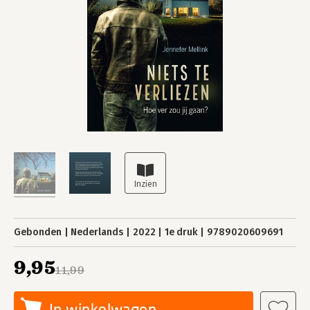
Gebonden
Nederlands
2022
1e druk
9789020609691
9,95
11,99
In winkelwagen