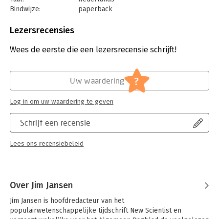
Bindwijze:
paperback
Aantal pagina's:
192
Uitgever:
Luitingh-Sijthoff
Lezersrecensies
Druk:
1
Verschijningsdatum:
17-1-2023
Wees de eerste die een lezersrecensie schrijft!
Hoofdrubriek:
Mens en maatschappij
?
Uw waardering
Log in om uw waardering te geven
Schrijf een recensie
Lees ons recensiebeleid
Over Jim Jansen
Jim Jansen is hoofdredacteur van het 
populairwetenschappelijke tijdschrift New Scientist en 