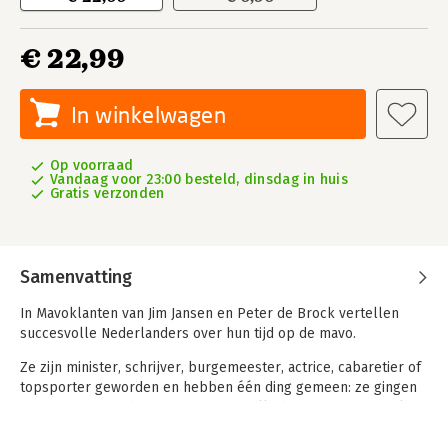
€ 22,99
In winkelwagen
Op voorraad
Vandaag voor 23:00 besteld, dinsdag in huis
Gratis verzonden
Samenvatting
In Mavoklanten van Jim Jansen en Peter de Brock vertellen
succesvolle Nederlanders over hun tijd op de mavo.
Ze zijn minister, schrijver, burgemeester, actrice, cabaretier of
topsporter geworden en hebben één ding gemeen: ze gingen
naar de mavo en behoren nu tot de allerbesten van hun vak. In
21 inspirerende interviews, inclusief portret én een oude
schoolfoto, kijken Youp van ’t Hek, Bettine Vriesekoop, Cisca