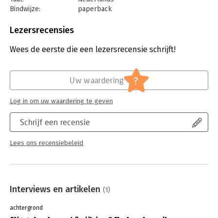
hoeft te zijn!
Bindwijze:
paperback
Aantal pagina's:
144
Uitgever:
Volt
Lezersrecensies
Druk:
1
Verschijningsdatum:
6-6-2023
Wees de eerste die een lezersrecensie schrijft!
Hoofdrubriek:
Psychologie
?
Uw waardering
Log in om uw waardering te geven
Schrijf een recensie
Lees ons recensiebeleid
Interviews en artikelen
(1)
achtergrond