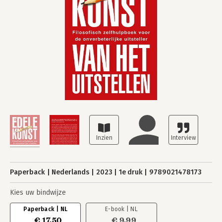
Paperback
Nederlands
2023
1e druk
9789021478173
Kies uw bindwijze
Paperback | NL
E-book | NL
€ 17,50
€ 9,99