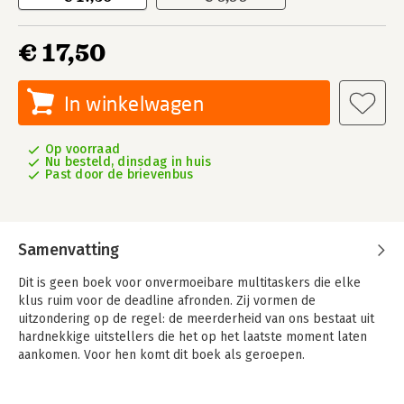
€ 17,50
In winkelwagen
Op voorraad
Nu besteld, dinsdag in huis
Past door de brievenbus
Samenvatting
Dit is geen boek voor onvermoeibare multitaskers die elke
klus ruim voor de deadline afronden. Zij vormen de
uitzondering op de regel: de meerderheid van ons bestaat uit
hardnekkige uitstellers die het op het laatste moment laten
aankomen. Voor hen komt dit boek als geroepen.
John Perry is de grappigste filosoof sinds Groucho Marx. Hij
deelt zijn wijsheid met humor.
– Thomas Cathcart, auteur van