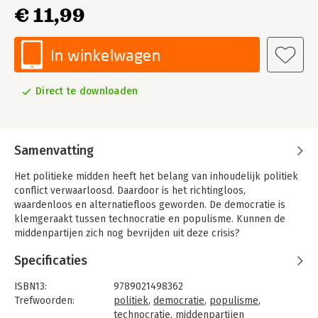
€ 11,99
In winkelwagen
Direct te downloaden
Samenvatting
Het politieke midden heeft het belang van inhoudelijk politiek
conflict verwaarloosd. Daardoor is het richtingloos,
waardenloos en alternatiefloos geworden. De democratie is
klemgeraakt tussen technocratie en populisme. Kunnen de
middenpartijen zich nog bevrijden uit deze crisis?
Dit boek biedt een scherpe analyse van de Nederlandse
Specificaties
politiek in de afgelopen decennia, en de Rutte-jaren in het
bijzonder. In hun poging een zo groot mogelijke groep kiezers
ISBN13:
9789021498362
na te jagen, maakten middenpartijen zich juist inwisselbaar. Elf
Trefwoorden:
politiek
,
democratie
,
populisme
,
jaar lang namen zij hun toevlucht tot middencoalities. Op de
technocratie
,
middenpartijen