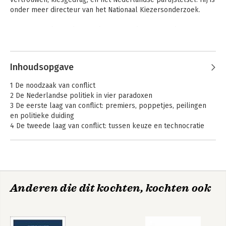
onder meer directeur van het Nationaal Kiezersonderzoek. 

Daarnaast is hij mede-oprichter en -redacteur van het 
veelgelezen weblog StukRoodVlees.nl, dat vanuit 
Andere boeken door Tom van der
politicologisch oogpunt commentaar geeft op de actualiteit.
Meer
Inhoudsopgave
1 De noodzaak van conflict
2 De Nederlandse politiek in vier paradoxen
3 De eerste laag van conflict: premiers, poppetjes, peilingen
en politieke duiding
4 De tweede laag van conflict: tussen keuze en technocratie
5 De derde laag van conflict: waardenstrijd
6 Hoe vertrouwen in de politiek en onpartijdige instituties
politiek werd
7 Het meest fundamentele conflict: de democratie zelf
8 Herpakt conflict
Anderen die dit kochten, kochten ook
Waardenloze
Niet de kiezer is
Dankwoord
politiek
gek
Verder lezen
Noten