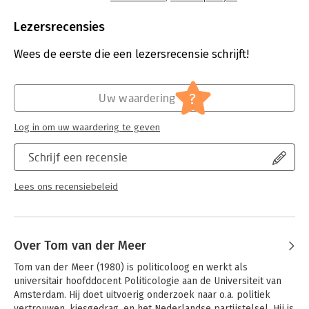
grote politieke vraagstukken van onze tijd – van het Groninger
Taal:
Nederlands
gas tot stikstof en corona – vertrouwden deze opeenvolgende
Bindwijze:
e-book
Lezersrecensies
regeringen op technocratie. Het gevolg was dat een echte keus
Beveiliging:
watermerk
aan de kiezer werd ontnomen. Tom van der Meer laat zien
Bestandsformaat:
epub
Wees de eerste die een lezersrecensie schrijft!
waarom juist deze alternatiefloze politiek een voedingsbodem
Aantal pagina's:
138
gaf aan het succes van BBB, NSC en PVV in 2023.
Uitgever:
Querido
Verschijningsdatum:
19-3-2024
?
Uw waardering
Hoofdrubriek:
Mens en maatschappij
Log in om uw waardering te geven
Schrijf een recensie
Lees ons recensiebeleid
Over Tom van der Meer
Tom van der Meer (1980) is politicoloog en werkt als 
universitair hoofddocent Politicologie aan de Universiteit van 
Amsterdam. Hij doet uitvoerig onderzoek naar o.a. politiek 
vertrouwen, kiesgedrag, en het Nederlandse partijstelsel. Hij is 