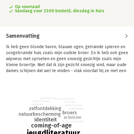
Op voorraad
Vandaag voor 23:00 besteld, dinsdag in huis
Samenvatting
Ik heb geen blonde haren, blauwe ogen, getrainde spieren en
zongebruinde huis zoals mijn oudste broer. En ik heb ook geen
wipneus met sproeten en geen snoezig gezichtje zoals mijn
kleine broertje. Niet dat ik zijn gezicht snoezig vind, maar oude
dames schijnen dat wel te vinden - vlak voordat hij ze met een
of andere truc overhaalt om hem hun geld te geven.
Marnus voelt zich onzichtbaar tussen zijn grote broer, die
meisjes zoenles geeft, en zijn kleine broertje, een zakelijk
genie. Als hij op een dag een meisje ontmoet dat in een boom
protestacties
duurzaamheid
klimt om te voorkomen dat die gekapt wordt, besluit hij in een
zelfvertrouwen
puberteit
puberteit
zelfvertrouwen
opwelling om achter deze Leila aan te klimmen. Meer en meer
zelfontdekking
protestacties
broers
mensen horen van hun protest, en voor het eerst in zijn leven
natuurbescherming
activisme
voelt Marnus zich belangrijk, al begrijpt hij niet precies
identiteit
duurzaamheid
coming-of-age
waarom dan. Want wat is eigenlijk de werkelijke reden dat Leila
de boom wil redden?
jeugdliteratuur