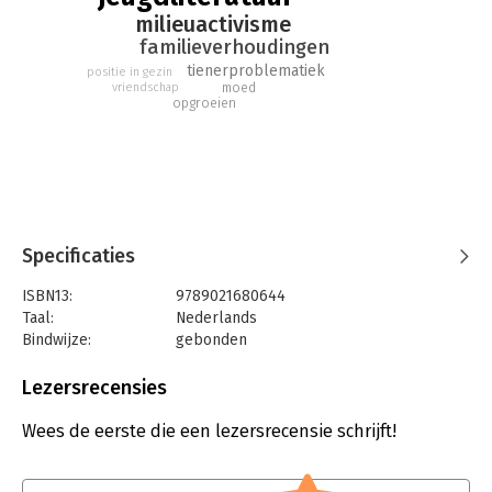
milieuactivisme
familieverhoudingen
tienerproblematiek
positie in gezin
vriendschap
moed
opgroeien
Specificaties
ISBN13:
9789021680644
Taal:
Nederlands
Bindwijze:
gebonden
Aantal pagina's:
128
Uitgever:
Ploegsma, Uitgeverij
Lezersrecensies
Druk:
1
Verschijningsdatum:
9-12-2020
Wees de eerste die een lezersrecensie schrijft!
Hoofdrubriek:
Jeugd