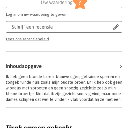
?
Uw waardering
Log in om uw waardering te geven
Schrijf een recensie
Lees ons recensiebeleid
Inhoudsopgave
Ik heb geen blonde haren, blauwe ogen, getrainde spieren en
zongebruinde huis zoals mijn oudste broer. En ik heb ook geen
wipneus met sproeten en geen snoezig gezichtje zoals mijn
kleine broertje. Niet dat ik zijn gezicht snoezig vind, maar oude
dames schijnen dat wel te vinden - vlak voordat hij ze met een
of andere truc overhaalt om hem hun geld te geven.
Marnus voelt zich onzichtbaar tussen zijn grote broer, die
meisjes zoenles geeft, en zijn kleine broertje, een zakelijk
genie. Als hij op een dag een meisje ontmoet dat in een boom
Vaak samen gekocht