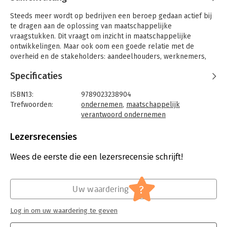
Steeds meer wordt op bedrijven een beroep gedaan actief bij
te dragen aan de oplossing van maatschappelijke
vraagstukken. Dit vraagt om inzicht in maatschappelijke
ontwikkelingen. Maar ook oom een goede relatie met de
overheid en de stakeholders: aandeelhouders, werknemers,
klanten, leveranciers en vakbonden. Het vertrouwen tussen de
Specificaties
onderneming, haar stakeholders en de overheid is daarbij
essentieel. 'Onderneming en maatschappij' beschrijft de
ISBN13:
9789023238904
emancipatie van bedrijven richting maatschappelijk
Trefwoorden:
ondernemen
,
maatschappelijk
verantwoord ondernemen. Naast inhoudelijke beschouwingen
verantwoord ondernemen
worden concrete instrumenten als een gedragscode,
Taal:
Nederlands
stakeholdersdialoog en verslaglegging beschreven.
Bindwijze:
ingenaaid
Lezersrecensies
Aantal pagina's:
362
Uitgever:
Koninklijke van Gorcum
Wees de eerste die een lezersrecensie schrijft!
Hoofdrubriek:
Organisatiekunde
?
Uw waardering
Log in om uw waardering te geven