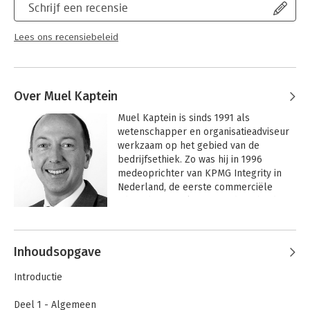
Schrijf een recensie
Lees ons recensiebeleid
Over Muel Kaptein
Muel Kaptein is sinds 1991 als 
wetenschapper en organisatieadviseur 
werkzaam op het gebied van de 
bedrijfsethiek. Zo was hij in 1996 
medeoprichter van KPMG Integrity in 
Nederland, de eerste commerciële 
adviesdienstverlening op dit gebied. In 
zijn huidige functie als partner bij KPMG 
Andere boeken door Muel Kaptein
ondersteunt hij, samen met een team 
van 100 adviseurs, organisaties in het 
Inhoudsopgave
doorlichten en verbeteren van hun 
integriteit, soft-controls, 
Introductie
frauderisicomanagement, compliance 
en duurzaamheid. Kaptein is eveneens 
Deel 1 - Algemeen