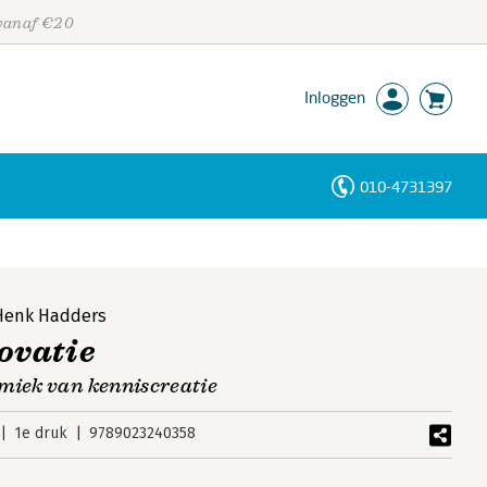
 vanaf €20
Inloggen
010-4731397
Personen
Trefwoorden
Henk Hadders
ovatie
miek van kenniscreatie
1e druk
9789023240358