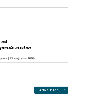
rond
pende steden
ijvers
25 augustus 2008
Artikel lezen