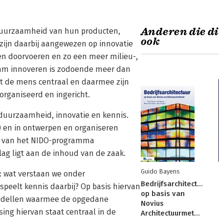
Anderen die di
duurzaamheid van hun producten,
ook
zijn daarbij aangewezen op innovatie
n doorvoeren en zo een meer milieu-,
aam innoveren is zodoende meer dan
lt de mens centraal en daarmee zijn
organiseerd en ingericht.
 duurzaamheid, innovatie en kennis.
e) en in ontwerpen en organiseren
am van het NIDO-programma
lag ligt aan de inhoud van de zaak.
Guido Bayens
: wat verstaan we onder
Bedrijfsarchitectuur
speelt kennis daarbij? Op basis hiervan
op basis van
odellen waarmee de opgedane
Novius
ing hiervan staat centraal in de
Architectuurmethode