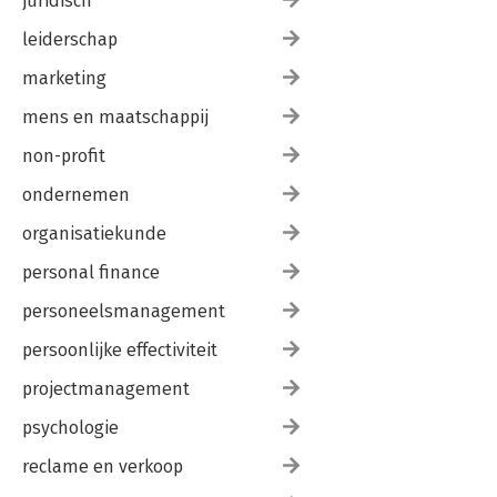
juridisch
Epiloog
leiderschap
Summary
Lijst van geïnterviewde personen
marketing
Literatuur
Naschrift
mens en maatschappij
Register
non-profit
ondernemen
organisatiekunde
personal finance
personeelsmanagement
persoonlijke effectiviteit
projectmanagement
psychologie
reclame en verkoop