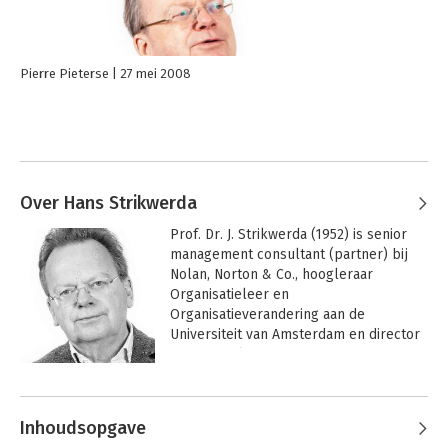
Pierre Pieterse
27 mei 2008
Over Hans Strikwerda
Prof. Dr. J. Strikwerda (1952) is senior 
management consultant (partner) bij 
Nolan, Norton & Co., hoogleraar 
Organisatieleer en 
Organisatieverandering aan de 
Universiteit van Amsterdam en director 
van het Nolan Norton Institute. 
Strikwerda is deskundige op het gebied 
Andere boeken door Hans
strategische ontwikkelingen, nieuwe 
Strikwerda
organisatievormen, het ontwerpen van 
Inhoudsopgave
organisaties en ondernemingsbestuur, 