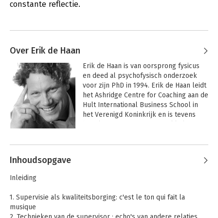
constante reflectie.
Over Erik de Haan
Erik de Haan is van oorsprong fysicus 
en deed al psychofysisch onderzoek 
voor zijn PhD in 1994. Erik de Haan leidt 
het Ashridge Centre for Coaching aan de 
Hult International Business School in 
het Verenigd Koninkrijk en is tevens 
hoogleraar Organisatieontwikkeling aan 
de Vrije Universiteit in Amsterdam. Hij 
Andere boeken door Erik de Haan
publiceerde ruim tweehonderd 
artikelen en zestien boeken op basis 
Inhoudsopgave
van zijn expertise als 
organisatieadviseur, therapeut en 
Inleiding
executive coach.
1. Supervisie als kwaliteitsborging: c'est le ton qui fait la
musique
2. Technieken van de supervisor : echo's van andere relaties