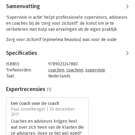
Samenvatting
'Supervisie in actie' helpt professionele supervisors, adviseurs
en coaches bij de 'zorg voor zichzelf': de kunst om je te
verbeteren met hulp van ervaringen uit de eigen praktijk.
Zorg voor zichzelf (epimeleia heautou) was voor de oude
Grieken een leidend principe voor kwaliteit van leven en voor
professioneel werken. Plato's dialoog Alcibiades laat zien hoe
Specificaties
deze toekomstige generaal de zorg voor zichzelf wordt
bijgebracht door 'supervisor' Socrates. Hij baseert de 'zorg
ISBN13:
9789023247883
voor zichzelf' op het bekende 'ken jezelf' (gnoothi seauton)
Trefwoorden:
coachen
,
coaching
,
supervisie
van het orakel van Delphi.
Taal:
Nederlands
Bindwijze:
gebonden
Supervisie is een vak vol tegenstrijdigheden. Het levert een
Aantal pagina's:
160
Expertrecensies
(1)
regelmatige 'wasbeurt' aan adviseurs en coaches die zich
Uitgever:
Koninklijke van Gorcum
blootstellen aan besmettelijke organisatiedynamiek. Het borgt
Druk:
1
Een coach voor de coach
de kwaliteit van hun professionele praktijk via strenge
Verschijningsdatum:
10-8-2011
Paul Groothengel | 20 december
monitoring en het verpleegt hun wonden. Maar supervisie is
2011
ook een unieke vrijplaats om dát te ontwikkelen waar we
Hoofdrubriek:
Coaching en trainen
Coaches en adviseurs krijgen heel
allemaal beter in willen worden: onze persoonlijke relaties. En
wat over zich heen van de klanten die
supervisie is samen met een gelouterde collega de angst voor
ze adviseren. Doen ze het wel goed?
het onbekende overwinnen.