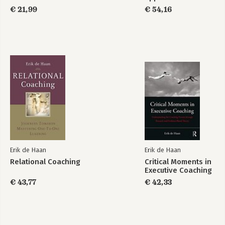
coaching and
€ 21,99
€ 54,16
consulting
supervision
Bekijk alle boeken
Erik de Haan
Erik de Haan
Relational Coaching
Critical Moments in
Executive Coaching
€ 43,77
€ 42,33