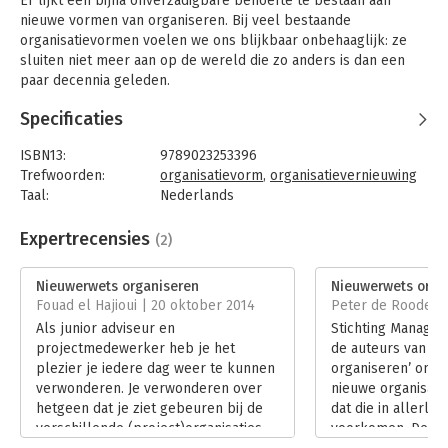
Er lijkt een bijna onverzadigbare behoefte te bestaan aan
nieuwe vormen van organiseren. Bij veel bestaande
organisatievormen voelen we ons blijkbaar onbehaaglijk: ze
sluiten niet meer aan op de wereld die zo anders is dan een
paar decennia geleden.
'Nieuwerwets organiseren' gaat over die nieuwe
Specificaties
organisatievormen. Het boek is het resultaat van een
exploratieve studie over de periode van een jaar in Nederland
ISBN13:
9789023253396
en daarbuiten. Aan de hand van een groot aantal interviews bij
Trefwoorden:
organisatievorm
,
organisatievernieuwing
‘nieuwe’ organisaties zijn zes organisatievormen
Taal:
Nederlands
geïdentificeerd: loslaten, protocolleren, cultiveren, parallel
Bindwijze:
paperback
schakelen, verbinden en virtualiseren. Deze vormen blijken op
Aantal pagina's:
168
Expertrecensies
(2)
allerlei verschillende manieren te worden toegepast.
Uitgever:
Koninklijke van Gorcum
Druk:
1
Nieuwerwets organiseren
Nieuwerwets orga
Die nieuwe organisatievormen intrigeren: ze zijn soms radicaal
Verschijningsdatum:
25-6-2014
Fouad el Hajioui | 20 oktober 2014
Peter de Roode | 
anders dan de bestaande manier van denken over organiseren.
Als junior adviseur en
Stichting Managem
Maar we moeten blijven nadenken en de nieuwe
Hoofdrubriek:
Organisatiekunde
projectmedewerker heb je het
de auteurs van ‘N
organisatievormen niet als de nieuwe waarheid zien. Daarom
Serie:
Stichting Management Studies
plezier je iedere dag weer te kunnen
organiseren’ om o
komen in het boek ook de schaduwzijden van de nieuwe
verwonderen. Je verwonderen over
nieuwe organisati
manieren van organiseren aan de orde. Zo biedt dit boek een
hetgeen dat je ziet gebeuren bij de
dat die in allerle
genuanceerd beeld van nieuwe organisatievormen – die vaak
verschillende (project)organisaties
voorkomen. De ve
werken, maar soms ook niet.