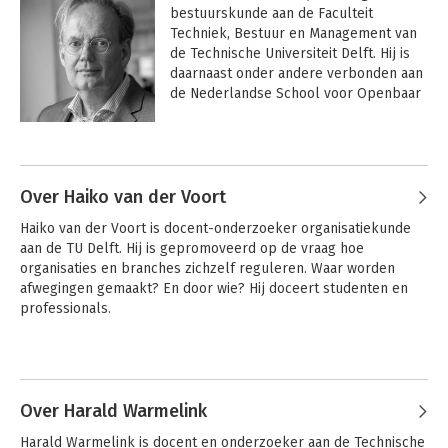
bestuurskunde aan de Faculteit 
Techniek, Bestuur en Management van 
de Technische Universiteit Delft. Hij is 
daarnaast onder andere verbonden aan 
de Nederlandse School voor Openbaar 
Bestuur in Den Haag en 
programmaleider Governance aan het 
Andere boeken door Hans de Bruijn
Netherlands Institute for City Innovation 
Studies.

Over Haiko van der Voort
Foto, Sake Elzinga
Haiko van der Voort is docent-onderzoeker organisatiekunde 
aan de TU Delft. Hij is gepromoveerd op de vraag hoe 
organisaties en branches zichzelf reguleren. Waar worden 
afwegingen gemaakt? En door wie? Hij doceert studenten en 
professionals.
Over Harald Warmelink
Framing
The Art of Political
Framing
Harald Warmelink is docent en onderzoeker aan de Technische 