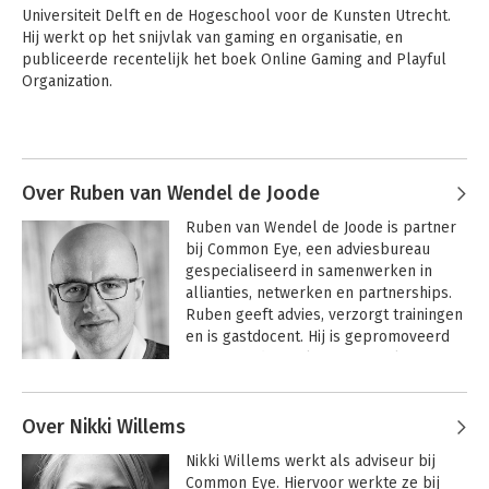
Universiteit Delft en de Hogeschool voor de Kunsten Utrecht. 
Hij werkt op het snijvlak van gaming en organisatie, en 
publiceerde recentelijk het boek Online Gaming and Playful 
Organization.
Over Ruben van Wendel de Joode
Ruben van Wendel de Joode is partner 
bij Common Eye, een adviesbureau 
gespecialiseerd in samenwerken in 
allianties, netwerken en partnerships. 
Management in
Procesmanagement
netwerken
Ruben geeft advies, verzorgt trainingen 
en is gastdocent. Hij is gepromoveerd 
op een onderzoek naar virtuele 
netwerken.
Andere boeken door Ruben van
Bekijk alle boeken
Wendel de Joode
Over Nikki Willems
Nikki Willems werkt als adviseur bij 
Common Eye. Hiervoor werkte ze bij 