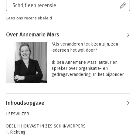
Schrijf een recensie
Lees ons recensiebeleid
Over Annemarie Mars
"Als veranderen leuk zou zijn, zou 
iedereen het wel doen"

Ik ben Annemarie Mars: auteur en 
spreker over organisatie- en 
gedragsverandering. In het bijzonder 
ben ik gegrepen door het schurende, 
heftige en ongemakkelijke gesprek 
Andere boeken door Annemarie
over verandering.  Wanneer is het 
Mars
nodig? Wanneer onnodig? Wanneer ga 
Inhoudsopgave
je het uit de weg? Waar ligt de kern van 
de lastigheid? Wat is (dus) je volgende 
LEESWIJZER
stap?

DEEL 1: HOUVAST IN ZES SCHIJNWERPERS
Schrijven is mijn leerschool. Door dit 
1. Richting
reflectieproces is een praktisch, 