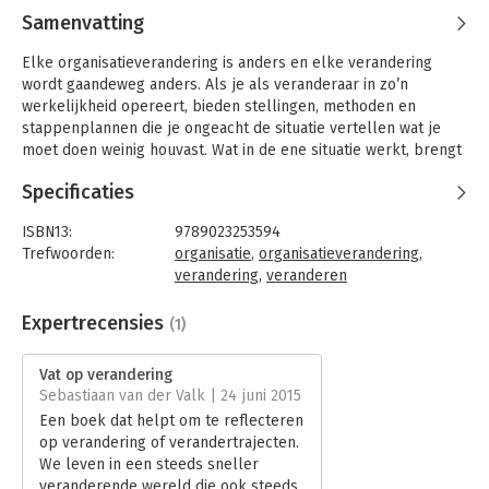
Samenvatting
Elke organisatieverandering is anders en elke verandering
wordt gaandeweg anders. Als je als veranderaar in zo’n
werkelijkheid opereert, bieden stellingen, methoden en
stappenplannen die je ongeacht de situatie vertellen wat je
moet doen weinig houvast. Wat in de ene situatie werkt, brengt
in de andere juist schade toe. Wat je nu bedenkt om op een
Specificaties
later moment te doen, is waarschijnlijk niet wat er dan nodig is.
Je hebt als veranderaar houvast nodig dat recht doet aan de
ISBN13:
9789023253594
complexe werkelijkheid, maar dat deze werkelijkheid niet nog
Trefwoorden:
organisatie
,
organisatieverandering
,
complexer maakt dan hij al is.
verandering
,
veranderen
Naar dat houvast is Annemarie Mars onafgebroken op zoek. In
Taal:
Nederlands
'Vat op verandering' maakt ze op nuchtere wijze en vrij van
Bindwijze:
paperback
Expertrecensies
(1)
jargon de balans op. Ze presenteert zes schijnwerpers die de
Aantal pagina's:
184
veranderaar in elke situatie aan kan zetten, om zich te kunnen
Uitgever:
Koninklijke van Gorcum
Vat op verandering
bezinnen of hij op de goede weg is en of hij goed op weg is.
Druk:
1
Sebastiaan van der Valk | 24 juni 2015
Verschijningsdatum:
5-12-2014
Een boek dat helpt om te reflecteren
De bouwstenen voor de zes schijnwerpers vond Annemarie in
op verandering of verandertrajecten.
haar @rtikelenreeks. Tien keer per jaar gaat ze op zoek naar
Hoofdrubriek:
Verandermanagement
We leven in een steeds sneller
antwoorden op een prangende vraag die ze in haar eigen
veranderende wereld die ook steeds
werkpraktijk is tegengekomen. Dat antwoord deelt ze met een