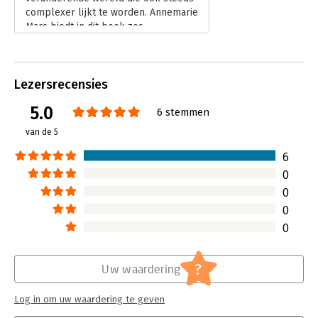
complexer lijkt te worden. Annemarie
groeiende groep veranderaars die zich op de reeks hebben
Mars biedt in dit boek zes
geabonneerd. De @rtikelen die ze in de eerste drie jaar van de
verschillende schijnwerpers die je
reeks schreef zijn in het boek opgenomen ter illustratie en
als veranderaar / manager aan zetten
verdieping.
tot reflectie van een complex
Lezersrecensies
veranderproces. Dit teneinde vat te
krijgen op je verandering.
5.0
6 stemmen
Lees verder
van de 5
6
0
0
0
0
?
Uw waardering
Log in om uw waardering te geven