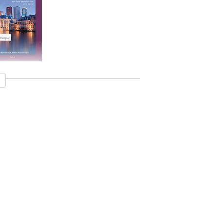
ijven van
idsnotities