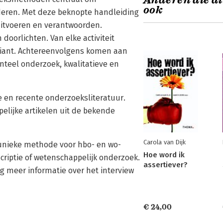
Anderen die di
ook
uderen. Met deze beknopte handleiding
uitvoeren en verantwoorden.
doorlichten. Van elke activiteit
ariant. Achtereenvolgens komen aan
nteel onderzoek, kwalitatieve en
 en recente onderzoeksliteratuur.
lijke artikelen uit de bekende
Carola van Dijk
 unieke methode voor hbo- en wo-
Hoe word ik
criptie of wetenschappelijk onderzoek.
assertiever?
g meer informatie over het interview
€ 24,00