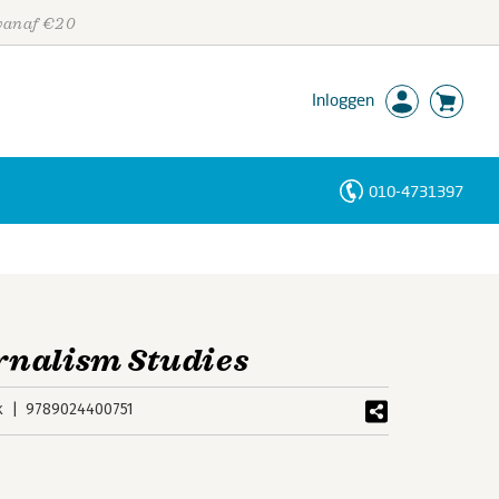
 vanaf €20
Inloggen
010-4731397
Personen
Trefwoorden
rnalism Studies
k
9789024400751