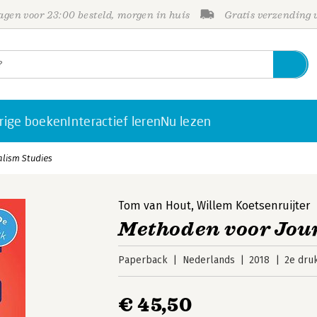
gen voor 23:00 besteld, morgen in huis
Gratis verzending
rige boeken
Interactief leren
Nu lezen
lism Studies
Tom van Hout
,
Willem Koetsenruijter
Methoden voor Jou
Paperback
Nederlands
2018
2e dru
€ 45,50