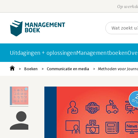
Op werkda
Uitdagingen + oplossingen
Managementboeken
Ove
Boeken
Communicatie en media
Methoden voor Journa