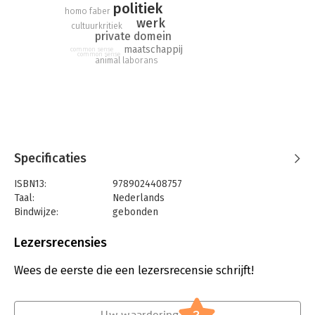
politiek
homo faber
werk
cultuurkritiek
private domein
maatschappij
common sense
common sense
animal laborans
Specificaties
ISBN13:
9789024408757
Taal:
Nederlands
Bindwijze:
gebonden
Aantal pagina's:
376
Uitgever:
Boom
Lezersrecensies
Druk:
2
Verschijningsdatum:
23-1-2019
Wees de eerste die een lezersrecensie schrijft!
Hoofdrubriek:
Filosofie
Serie:
Grote klassieken
Uw waardering