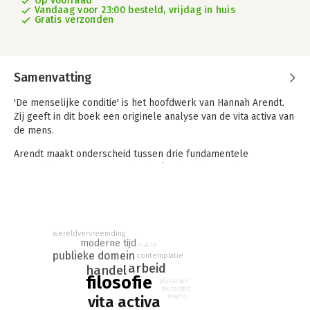
Op voorraad
Vandaag voor 23:00 besteld, vrijdag in huis
Gratis verzonden
Samenvatting
'De menselijke conditie' is het hoofdwerk van Hannah Arendt.
Zij geeft in dit boek een originele analyse van de vita activa van
de mens.
Arendt maakt onderscheid tussen drie fundamentele
menselijke activiteiten: arbeiden (verbonden met het
biologische proces van het lichaam), werken (verbonden met
het niet-natuurlijke deel van het bestaan) en handelen
(verbonden met de interactie tussen mensen).
Het zijn activiteiten die elk een eigen waarde hebben voor het
wereldvervreemding
moderne tijd
mens-zijn. Met haar historische analyse van de vita activa geeft
macht
publieke domein
contemplatie
Arendt een cultuurkritiek van de moderne tijd die nog altijd tot
arbeid
handel
nadenken stemt.
filosofie
pluraliteit
pluraliteit
macht
vita activa