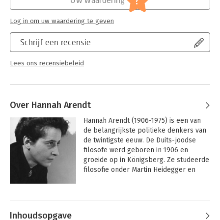
?
Log in om uw waardering te geven
Schrijf een recensie
Lees ons recensiebeleid
Over Hannah Arendt
Hannah Arendt (1906-1975) is een van 
de belangrijkste politieke denkers van 
de twintigste eeuw. De Duits-joodse 
filosofe werd geboren in 1906 en 
groeide op in Königsberg. Ze studeerde 
filosofie onder Martin Heidegger en 
Karl Jaspers. Toen de nazi's aan de 
macht kwamen, vluchtte ze via Parijs 
Andere boeken door Hannah
naar de Verenigde Staten, waar ze bleef 
Arendt
wonen tot haar dood in 1975. Arendts 
Inhoudsopgave
privéleven was nauw verweven met 