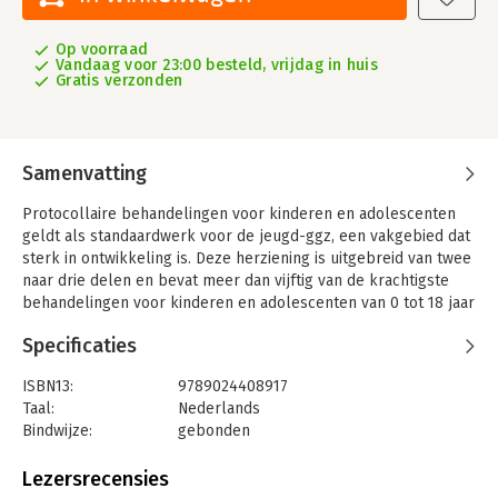
Op voorraad
Vandaag voor 23:00 besteld, vrijdag in huis
Gratis verzonden
Samenvatting
Protocollaire behandelingen voor kinderen en adolescenten
geldt als standaardwerk voor de jeugd-ggz, een vakgebied dat
sterk in ontwikkeling is. Deze herziening is uitgebreid van twee
naar drie delen en bevat meer dan vijftig van de krachtigste
behandelingen voor kinderen en adolescenten van 0 tot 18 jaar
en hun ouders. Het levert hiermee een belangrijke bijdrage
Specificaties
aan effectieve en transparante zorg voor kinderen en jongeren
met uiteenlopende psychische problematiek.
ISBN13:
9789024408917
Evidence-based werken: klachtspecifiek en transdiagnostisch
Taal:
Nederlands
Nieuwe onderwerpen zijn onder meer: huilbaby’s,
Bindwijze:
gebonden
vechtscheidingen, zelfverwondend gedrag, ARFID, en angst bij
Aantal pagina's:
768
jonge kinderen. Naast veertig protocollen voor specifieke
Uitgever:
Boom
Lezersrecensies
klachten of doelgroepen zijn nu ook elf behandelingen
Druk:
1