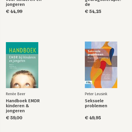
jongeren
de
basisvaardigheden
€ 44,99
€ 54,25
(herziening)
Preventie en
Leerboek
behandeling van
psychotherapie
angststoornissen
bij kinderen en
jongeren
Bekijk alle boeken
Renée Beer
Peter Leusink
Handboek EMDR
Seksuele
kinderen &
problemen
jongeren
€ 59,00
€ 49,95