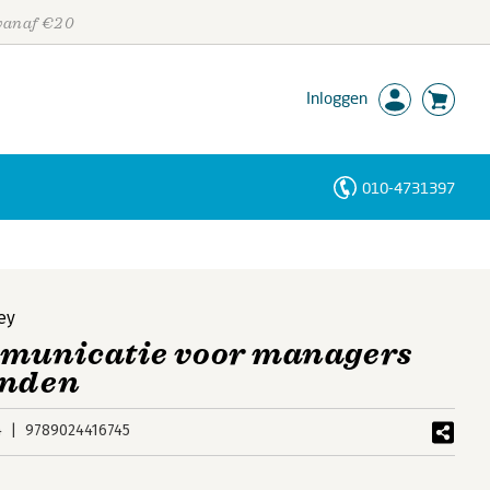
 vanaf €20
Inloggen
010-4731397
Personen
Trefwoorden
ey
mmunicatie voor managers
enden
4
9789024416745