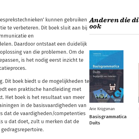
Anderen die di
gesprekstechnieken' kunnen gebruiken
ook
e te verbeteren. Dit boek sluit aan bij
ommunicatie en
en. Daardoor ontstaat een duidelijk
e oplossing van die problemen. Om de
passen, is het nodig eerst inzicht te
atieproces.
g. Dit boek biedt u de mogelijkheden te
edt een praktische handleiding met
. Het boek is het resultaat van meer
rainingen in de basisvaardigheden van
Arie Krijgsman
 is dat de vaardigheden/competenties
Basisgrammatica
 u dat doet, zult u merken dat de
Duits
gedragsrepertoire.