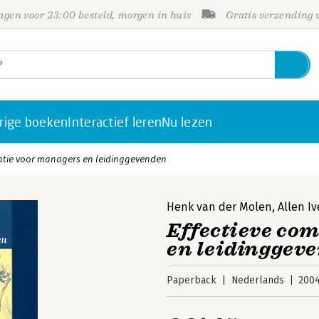
gen voor 23:00 besteld, morgen in huis
Gratis verzending
rige boeken
Interactief leren
Nu lezen
atie voor managers en leidinggevenden
Henk van der Molen
,
Allen Iv
Effectieve co
en leidinggev
Paperback
Nederlands
200