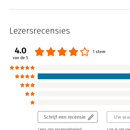
Lezersrecensies
4.0
1 stem
van de 5
Schrijf een recensie
Uw waa
Lees ons recensiebeleid
Log in om uw