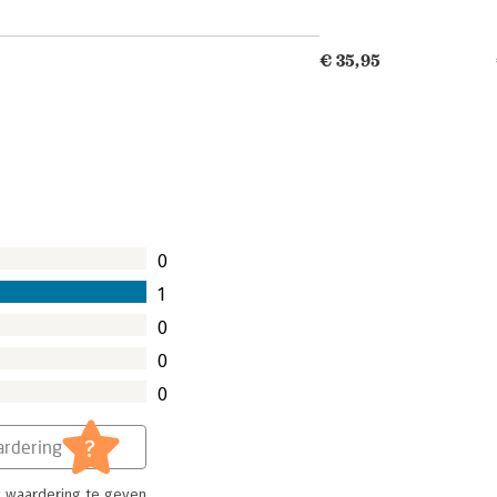
€ 35,95
0
1
0
0
0
?
rdering
 waardering te geven