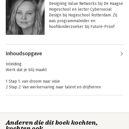
Designing Value Networks bij De Haagse 
Hogeschool en lector Cybersocial 
Design bij Hogeschool Rotterdam. Zij 
was programmaleider en 
hoofdonderzoeker bij Future-Proof 
Labs en mede-oprichter van het 
Expertisenetwerk Systemisch Co-design 
Andere boeken door Anja Overdiek
(ESC). 
Inhoudsopgave
Inleiding
Werk dat je blij maakt
1 Stap 1: van droom naar visie
2 Stap 2: Van werkervaring naar talent en drijfveren
3 Stap 3: vanuit balans naar focus
Mijlpaal - jouw POWER-visiestatement
4 Stap 4: Van visie van vacature
Innovating with
Innoveren met labs
Anderen die dit boek kochten,
5 Stap 5: Van zien naar gezien worden
Labs 3.0
– hoe doe je dat?
kochten ook