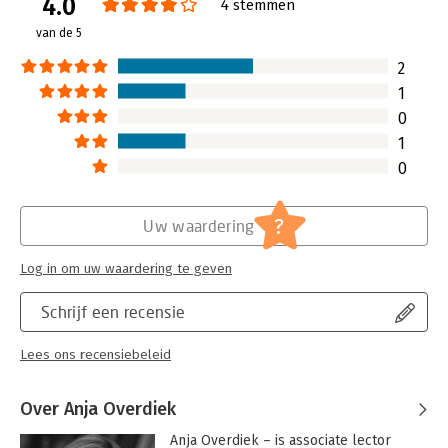
4.0
Druk:
1
4 stemmen
Verschijningsdatum:
10-4-2014
van de 5
Hoofdrubriek:
Werk en loopbaan
2
1
0
1
0
?
Uw waardering
Log in om uw waardering te geven
Schrijf een recensie
Lees ons recensiebeleid
Over Anja Overdiek
Anja Overdiek – is associate lector 