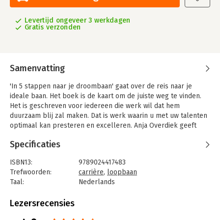
Levertijd ongeveer 3 werkdagen
Gratis verzonden
Samenvatting
'In 5 stappen naar je droombaan' gaat over de reis naar je
ideale baan. Het boek is de kaart om de juiste weg te vinden.
Het is geschreven voor iedereen die werk wil dat hem
duurzaam blij zal maken. Dat is werk waarin u met uw talenten
optimaal kan presteren en excelleren. Anja Overdiek geeft
hiervoor concrete voorbeelden en oefeningen.
Specificaties
ISBN13:
9789024417483
Trefwoorden:
carrière
,
loopbaan
Taal:
Nederlands
Bindwijze:
paperback
Aantal pagina's:
88
Lezersrecensies
Uitgever:
Boom