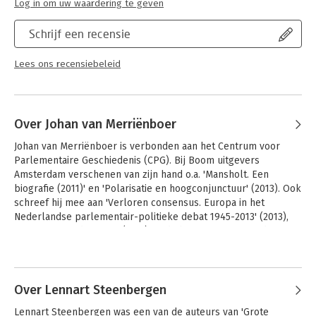
Log in om uw waardering te geven
Schrijf een recensie
Lees ons recensiebeleid
Over Johan van Merriënboer
Johan van Merriënboer is verbonden aan het Centrum voor 
Parlementaire Geschiedenis (CPG). Bij Boom uitgevers 
Amsterdam verschenen van zijn hand o.a. 'Mansholt. Een 
biografie (2011)' en 'Polarisatie en hoogconjunctuur' (2013). Ook 
schreef hij mee aan 'Verloren consensus. Europa in het 
Nederlandse parlementair-politieke debat 1945-2013' (2013), 
'Van Agt. Tour de Force' (2011) en de biografie van Piet de Jong.
Andere boeken door Johan van
Merriënboer
Over Lennart Steenbergen
Lennart Steenbergen was een van de auteurs van 'Grote 