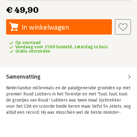
€ 49,90
In winkelwagen
Op voorraad
Vandaag voor 21:00 besteld, zaterdag in huis
Gratis verzonden
Samenvatting
Nederlandse millennials en de patatgeneratie groeiden op met
premier Ruud Lubbers in het Torentje en met 'Tuut, tuut, tuut:
de groetjes van Ruud.' Lubbers was twee maal lijsttrekker
voor het CDA en scoorde beide keren maar liefst 54 zetels, nog
altijd een record. Hij was misschien wel de beste minister-
president die Nederland ooit heeft gehad, zette het ambt naar
zijn hand en dacht voortdurend mee – ook als collega’s dat
niet wilden.