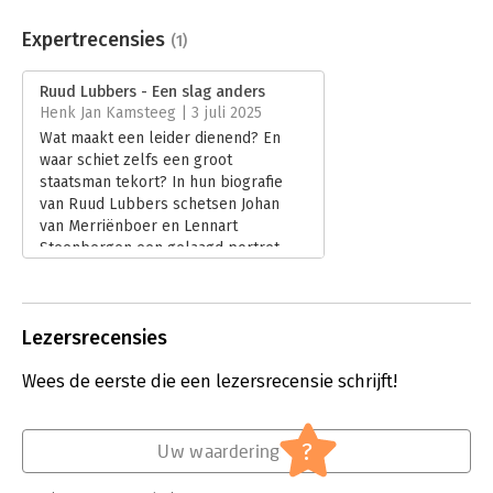
Aantal pagina's:
800
zoals ministerraadsstukken, notities uit de archieven van
Uitgever:
Boom
Thatcher, Reagan en Bush en het persoonlijke dossier van
Expertrecensies
(1)
Druk:
1
Lubbers inzake Genève. Daarmee schetsten zij een diepgaand
Verschijningsdatum:
6-11-2024
en evenwichtig portret van een van de meest intrigerende
Ruud Lubbers - Een slag anders
figuren uit de Nederlandse politieke geschiedenis.
Henk Jan Kamsteeg | 3 juli 2025
Hoofdrubriek:
Mens en maatschappij
Wat maakt een leider dienend? En
waar schiet zelfs een groot
staatsman tekort? In hun biografie
van Ruud Lubbers schetsen Johan
van Merriënboer en Lennart
Steenbergen een gelaagd portret
van een premier die zijn land diende,
maar niet altijd zijn team. In zijn
recensie onderzoekt Henk Jan
Lezersrecensies
Kamsteeg de leiderschapslessen van
Lubbers.
Wees de eerste die een lezersrecensie schrijft!
Lees verder
?
Uw waardering