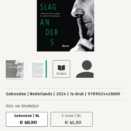
Gebonden
Nederlands
2024
1e druk
9789024426669
Kies uw bindwijze
Gebonden | NL
E-book | NL
€ 49,90
€ 41,50