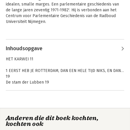
idealen, smalle marges. Een parlementaire geschiedenis van 
de lange jaren zeventig 1971-1982'. Hij is verbonden aan het 
Centrum voor Parlementaire Geschiedenis van de Radboud 
Universiteit Nijmegen. 
Andere boeken door Lennart
Steenbergen
Inhoudsopgave
Ruud Lubbers
Van Agt biografie
HET KARWEI 11
1 EERST HEB JE ROTTERDAM, DAN EEN HELE TIJD NIKS, EN DAN…
19
De stam der Lubben 19
Schippersdochter Mina van Laack en fabrieksdirecteur Paul
Lubbers 23
‘Dit is een antipapistische stad’ 26
Oorlogsgeschiedenis: ‘Ihr Mann ist nicht deutschfreundlich’ 30
Op kostschool bij de jezuïeten 34
Anderen die dit boek kochten,
Niet van zijn geloof gevallen 41
Ruud Lubbers
kochten ook
2 OP GOLFSTROMEN VAN VERANDERING 45