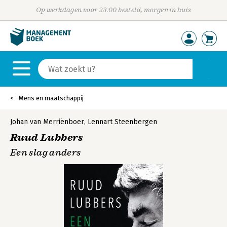
Op werkdagen voor 23:00 besteld, morgen in huis
Mens en maatschappij
Johan van Merriënboer
,
Lennart Steenbergen
Ruud Lubbers
Een slag anders