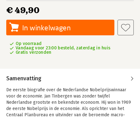
€ 49,90
In winkelwagen
Op voorraad
Vandaag voor 23:00 besteld, zaterdag in huis
Gratis verzonden
Samenvatting
De eerste biografie over de Nederlandse Nobelprijswinnaar
voor de economie. Jan Tinbergen was zonder twijfel
Nederlandse grootste en bekendste econoom. Hij won in 1969
de eerste Nobelprijs in de economie. Als oprichter van het
Centraal Planbureau en uitvinder van de beroemde macro-
economische modellen wordt Tinbergen vaak herinnerd als de
architect van modern technocratisch beleid.
Zijn economische beleidsmodellen hadden inderdaad grote