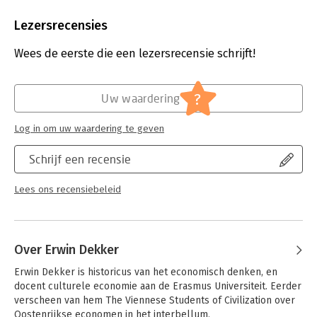
Aantal pagina's:
480
Uitgever:
Boom
Lezersrecensies
Druk:
1
Verschijningsdatum:
12-5-2021
Wees de eerste die een lezersrecensie schrijft!
Hoofdrubriek:
Economie
?
Uw waardering
Log in om uw waardering te geven
Schrijf een recensie
Lees ons recensiebeleid
Over Erwin Dekker
Erwin Dekker is historicus van het economisch denken, en 
docent culturele economie aan de Erasmus Universiteit. Eerder 
verscheen van hem The Viennese Students of Civilization over 
Oostenrijkse economen in het interbellum.