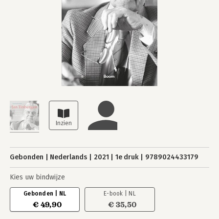
Gebonden
Nederlands
2021
1e druk
9789024433179
Kies uw bindwijze
Gebonden | NL
E-book | NL
€ 49,90
€ 35,50