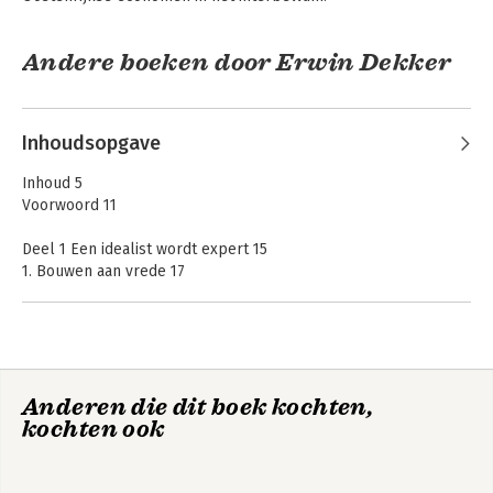
Andere boeken door Erwin Dekker
Inhoudsopgave
Inhoud 5
Voorwoord 11
Deel 1 Een idealist wordt expert 15
1. Bouwen aan vrede 17
2. Een progressieve opvoeding 31
3. De burgerlijke socialist 45
4. Van Ehrenfest naar de econometrie 71
Jan Tinbergen
5. Hendrik De Man en Jan Tinbergen 101
6. Econometrie en werkloosheid 129
Anderen die dit boek kochten,
7. De opkomst van de volkspartij en de economie van het
kochten ook
algemeen belang 157
Bekijk alle boeken
Deel 2 De jaren als expert 165
8. Bij de Volkenbond 167