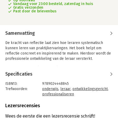
Op voorraad
Vandaag voor 23:00 besteld, zaterdag in huis
Gratis verzonden
Past door de brievenbus
Samenvatting
De kracht van reflectie laat zien hoe leraren systematisch
kunnen leren van praktijkervaringen. Het boek helpt om
reflectie concreet en inspirerend te maken. Hierdoor wordt de
professionele ontwikkeling van de leraar versterkt.
Aan de hand van vele voorbeelden en oefeningen worden de
nieuwste inzichten over reflectie tot leven gebracht. Het boek
Specificaties
bevat ook instrumenten en werkvormen om diepgaande
reflectieprocessen te bevorderen, waarbij persoonlijke en
ISBN13:
9789024448845
professionele ontwikkeling verbonden raken.
Trefwoorden:
onderwijs
,
leraar
,
ontwikkelingsgericht
,
professionaliseren
In deze geheel herziene druk zijn recente wetenschappelijke
Taal:
Nederlands
inzichten verwerkt en zijn kaders met praktische tips
Bindwijze:
paperback
Lezersrecensies
toegevoegd, ontleend aan de praktijk. Bovendien wordt
Aantal pagina's:
232
beschreven hoe reflectie benut kan worden bij het tegengaan
Uitgever:
Boom
Wees de eerste die een lezersrecensie schrijft!