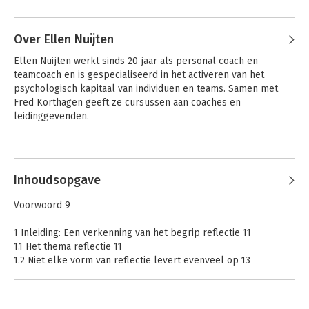
Andere boeken door Fred
Korthagen
Over Ellen Nuijten
Ellen Nuijten werkt sinds 20 jaar als personal coach en 
teamcoach en is gespecialiseerd in het activeren van het 
psychologisch kapitaal van individuen en teams. Samen met 
Fred Korthagen geeft ze cursussen aan coaches en 
leidinggevenden.
Andere boeken door Ellen Nuijten
Inhoudsopgave
Krachtgericht
Werken vanuit je
Voorwoord 9
coachen
kern
1 Inleiding: Een verkenning van het begrip reflectie 11
1.1 Het thema reflectie 11
1.2 Niet elke vorm van reflectie levert evenveel op 13
1.3 Een grondiger reflectie 15
1.4 Vijf stappen 15
1.5 Het belang van reflectie 17