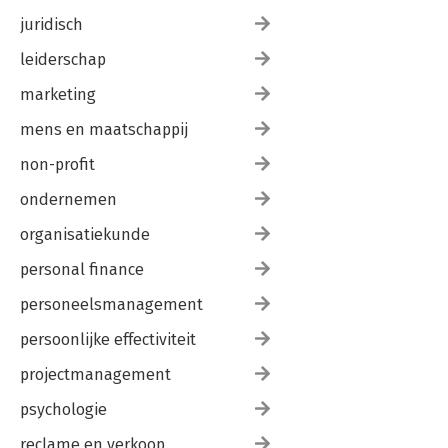
Lijst van voorbeelden 223
juridisch
Lijst van oefeningen 224
Beeldverantwoording 225
leiderschap
marketing
Register 227
Over de auteurs 231
mens en maatschappij
non-profit
ondernemen
organisatiekunde
personal finance
personeelsmanagement
persoonlijke effectiviteit
projectmanagement
psychologie
reclame en verkoop