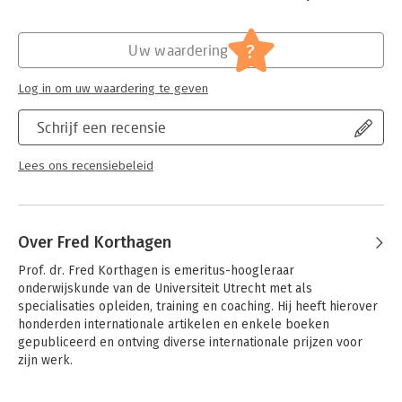
van discriminatie en racisme en bij het bevorderen van
Druk:
2
kansengelijkheid.
Verschijningsdatum:
1-2-2023
?
Uw waardering
Dit handboek richt zich op lerarenopleiders en begeleiders op
Hoofdrubriek:
Coaching en trainen
scholen en opleidingsinstituten en is ook bruikbaar voor
(aanstaande) leraren. Veel van de beschreven concepten en
Log in om uw waardering te geven
aanpakken zijn tevens geschikt voor toepassing in andere
beroepsgroepen.
Schrijf een recensie
Lees ons recensiebeleid
Over Fred Korthagen
Prof. dr. Fred Korthagen is emeritus-hoogleraar 
onderwijskunde van de Universiteit Utrecht met als 
specialisaties opleiden, training en coaching. Hij heeft hierover 
honderden internationale artikelen en enkele boeken 
gepubliceerd en ontving diverse internationale prijzen voor 
zijn werk.