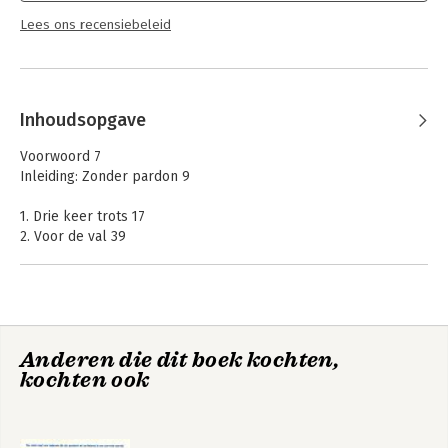
Lees ons recensiebeleid
Inhoudsopgave
Voorwoord 7
Inleiding: Zonder pardon 9
1. Drie keer trots 17
2. Voor de val 39
3. Een streep in het zand 85
4. Een eigen soort liefde 133
Conclusie: Vuistregels 181
Dankwoord 189
Anderen die dit boek kochten,
Bronnen 193
kochten ook