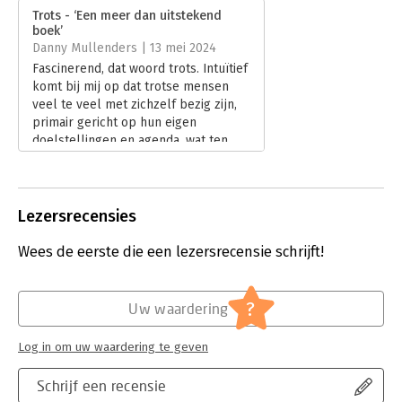
is.
Druk:
1
Trots - ‘Een meer dan uitstekend
Verschijningsdatum:
24-3-2023
boek’
Wees trots en neem ruimte, vooral daar waar het niet van je
Danny Mullenders | 13 mei 2024
verwacht wordt: kus je partner in het openbaar, vier echte
Hoofdrubriek:
Filosofie
Fascinerend, dat woord trots. Intuïtief
verwezenlijkingen, schaam je niet voor je lichaam. En als je die
komt bij mij op dat trotse mensen
ruimte al hebt: deel ze dan met iedereen die stilletjes de moed
veel te veel met zichzelf bezig zijn,
bijeenraapt om wat trotser te zijn.
– Martha Claeys
primair gericht op hun eigen
doelstellingen en agenda, wat ten
koste gaat van anderen. Meestal heb
ik er dus een negatieve associatie bij:
het is voor mij bepaald geen fraaie
eigenschap of emotie.
Lezersrecensies
Lees verder
Wees de eerste die een lezersrecensie schrijft!
?
Uw waardering
Log in om uw waardering te geven
Schrijf een recensie