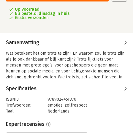
Op voorraad
Nu besteld, dinsdag in huis
Gratis verzonden
Samenvatting
Wat betekent het om trots te zijn? En waarom zou je trots zijn
als je ook dankbaar of blij kunt zijn? Trots lijkt iets voor
mensen met grote ego’s, voor opscheppers die geen maat
kennen op sociale media, en voor lichtgeraakte mensen die
zich snel gekrenkt voelen. Wie trots is, zet zichzelf te veel in
de kijker.
Specificaties
Maar trots is ook een emotie die ten grondslag ligt aan
emancipatie en daarmee een krachtig wapen kan zijn voor
ISBN13:
9789024451876
protest. Met trots kun je jezelf als mens beter naar waarde
Trefwoorden:
emoties
,
zelfrespect
schatten. Meer ruimte voor sommige vormen van trots kan de
Taal:
Nederlands
sleutel zijn tot sociale rechtvaardigheid.
Bindwijze:
paperback
Filosofe Martha Claeys onderzoekt de betekenis van trots in
Aantal pagina's:
224
Expertrecensies
(1)
woelige tijden en laat zien dat trots juist nu van groot belang
Uitgever:
Boom