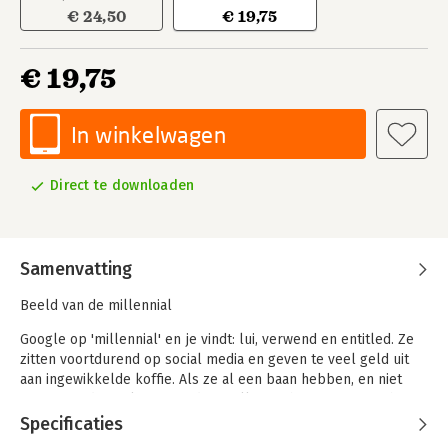
€ 24,50
€ 19,75
€ 19,75
In winkelwagen
Direct te downloaden
Samenvatting
Beeld van de millennial
Google op 'millennial' en je vindt: lui, verwend en entitled. Ze
zitten voortdurend op social media en geven te veel geld uit
aan ingewikkelde koffie. Als ze al een baan hebben, en niet
iets vaags doen als zzp'er, dan stellen ze hoge eisen aan hun
werkgevers. Ze hoppen van de ene baan naar de andere, maar
Specificaties
als er echt gewerkt moet worden, dan storten ze in.