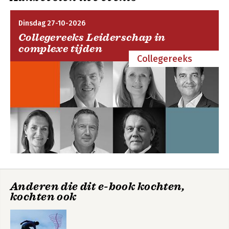
Dinsdag 27-10-2026
Collegereeks Leiderschap in
complexe tijden
Collegereeks
Coachen vanuit de
Coachen vanuit de
schematherapie
schematherapie
Unstuck
Bekijk alle boeken
Anderen die dit e-book kochten,
kochten ook
Unstuck