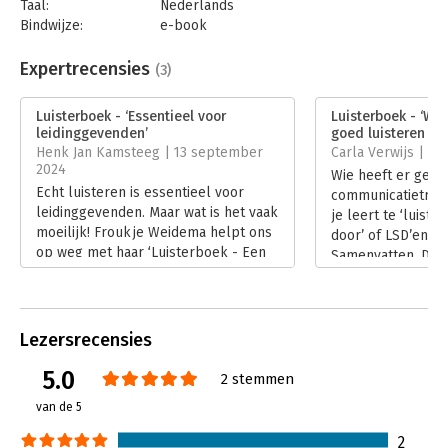
Taal:
Nederlands
Bindwijze:
e-book
Beveiliging:
watermerk
Bestandsformaat:
epub
Expertrecensies
(3)
Aantal pagina's:
184
Uitgever:
Boom
Luisterboek - ‘Essentieel voor
Luisterboek - ‘Wa
Druk:
1
leidinggevenden’
goed luisteren no
Verschijningsdatum:
2-5-2024
Henk Jan Kamsteeg | 13 september
Carla Verwijs | 19 
2024
Wie heeft er geen
Hoofdrubriek:
Persoonlijke effectiviteit
Echt luisteren is essentieel voor
communicatietrain
leidinggevenden. Maar wat is het vaak
je leert te ‘luist
moeilijk! Froukje Weidema helpt ons
door’ of LSD’en (L
op weg met haar ‘Luisterboek - Een
Samenvatten, Doo
boek dat je de oren opent’.
Froukje Weidema 
Lees verder
trainingen je niet 
je dat wel doet, le
‘Luisterboek’.
Lezersrecensies
Lees verder
5.0
2 stemmen
van de 5
2