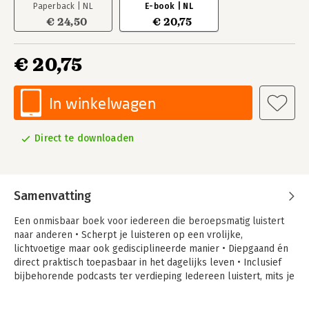
Paperback | NL
E-book | NL
€ 24,50
€ 20,75
€ 20,75
In winkelwagen
Direct te downloaden
Samenvatting
Een onmisbaar boek voor iedereen die beroepsmatig luistert
naar anderen
• Scherpt je luisteren op een vrolijke,
lichtvoetige maar ook gedisciplineerde manier • Diepgaand én
direct praktisch toepasbaar in het dagelijks leven • Inclusief
bijbehorende podcasts ter verdieping Iedereen luistert, mits je
daartoe fysiek in staat bent. Het maakt niet uit of je dat
professioneel doet of privé. Luisteren wordt doorgaans hoog