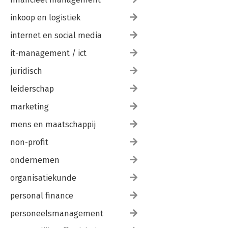
Slotwoord — 179
Literatuur — 183
inkoop en logistiek
internet en social media
it-management / ict
juridisch
leiderschap
marketing
mens en maatschappij
non-profit
ondernemen
organisatiekunde
personal finance
personeelsmanagement