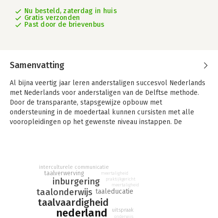
Nu besteld, zaterdag in huis
Gratis verzonden
Past door de brievenbus
Samenvatting
Al bijna veertig jaar leren anderstaligen succesvol Nederlands
met Nederlands voor anderstaligen van de Delftse methode.
Door de transparante, stapsgewijze opbouw met
ondersteuning in de moedertaal kunnen cursisten met alle
vooropleidingen op het gewenste niveau instappen. De
herziene editie van deze methode is uitgebreid met
spraakherkenning waardoor je direct feedback krijgt op je
uitspraak. Ook kun je nu online de voortgang van je cursisten
bijhouden.
interculturele communicatie
taalverwerving
meertaligheid
Deze editie heeft een frisse nieuwe vormgeving met kleurrijke
inburgering
praktijkgericht
meertaligheid
illustraties gekregen en bevat direct in de praktijk te
taalonderwijs
taaleducatie
gebruiken teksten, aangepast aan de wensen van docenten en
taalvaardigheid
cursisten, en aan de ontwikkelingen in de Nederlandse
nederland
uitspraak
samenleving. De bijna 2200 in de teksten gebruikte woorden
onderwijs