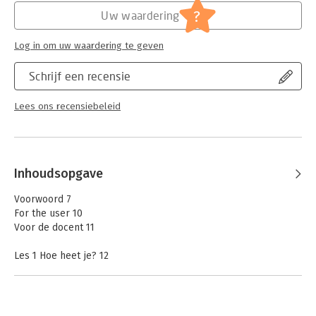
?
Uw waardering
Log in om uw waardering te geven
Schrijf een recensie
Lees ons recensiebeleid
Inhoudsopgave
Voorwoord 7
For the user 10
Voor de docent 11
Les 1 Hoe heet je? 12
Les 2 Uit welk land kom je? 16
Les 3 Welke dag is het vandaag? 22
Les 4 De Nederlandse les 26
Les 5 Mijn dag 30