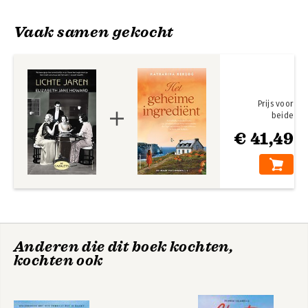
zij na de oorlog achterliet met hun 
pasgeboren dochter – een schandelijke 
Vaak samen gekocht
keuze voor een vrouw in die tijd.

In 1950 debuteerde ze met The 
Beautiful Visit, dat prompt bekroond 
werd met de John Llewelyn Rhys 
Prijs voor
Memorial Prize. In 1965, na een aantal 
beide
mislukte huwelijken én succesvolle 
romans, werd ze de tweede vrouw van 
€ 41,49
Kingsley Amis. Ze verliet Amis in 1980, 
maar bleef contact houden met diens 
Veranderingen
Aftellen
zoon Martin. En het was op aanraden 
van Martin Amis dat Howard in 1982 
begon aan een romansreeks geënt op 
haar eigen familiegeschiedenis, de 
monumentale ‘Cazalet-kronieken’.
Anderen die dit boek kochten,
kochten ook