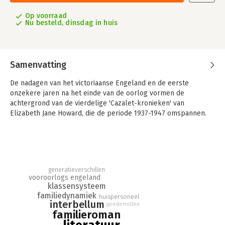
Op voorraad
Nu besteld, dinsdag in huis
Samenvatting
De nadagen van het victoriaanse Engeland en de eerste
onzekere jaren na het einde van de oorlog vormen de
achtergrond van de vierdelige 'Cazalet-kronieken' van
Elizabeth Jane Howard, die de periode 1937-1947 omspannen.
Deel 1, 'Lichte jaren', begint eind jaren dertig, in de laatste
gouden jaren voor het uitbreken van de Tweede Wereldoorlog.
In de zomermaanden komen drie generaties van de familie
Cazalet bij elkaar op hun familielandgoed vlak buiten Londen.
Ze vullen hun dagen met kinderspelletjes in het bos,
generatieverschillen
vooroorlogs engeland
picknicken op het strand, gin-tonics in de tuin, feestmalen in de
klassensysteem
eetkamer. Het is een zonovergoten, onbekommerde tijd - maar
familiedynamiek
huispersoneel
onder de idyllische oppervlakte broeien er affaires en
interbellum
genderrollen
gefnuikte ambities; en de oorlog werpt zijn schaduw vooruit.
familieroman