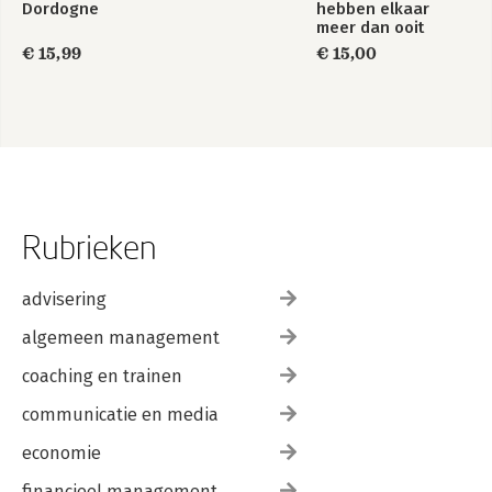
Dordogne
hebben elkaar
meer dan ooit
nodig…
€ 15,99
€ 15,00
Rubrieken
advisering
algemeen management
coaching en trainen
communicatie en media
economie
financieel management