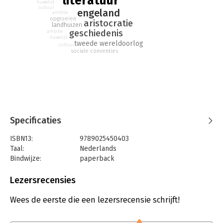
literatuur
huwelijk
cultuur
engeland
ambitie
opgroeien
aristocratie
landhuizen
geschiedenis
ambitie
huwelijk
tweede wereldoorlog
cultuur
sociale conventies
Specificaties
ISBN13:
9789025450403
Taal:
Nederlands
Bindwijze:
paperback
Aantal pagina's:
544
Uitgever:
Atlas-Contact
Lezersrecensies
Druk:
1
Verschijningsdatum:
18-8-2017
Wees de eerste die een lezersrecensie schrijft!
Hoofdrubriek:
Literatuur en romans