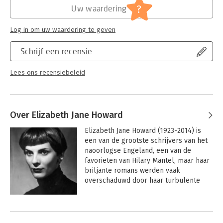
Serie:
De Cazalets
?
Uw waardering
Log in om uw waardering te geven
Schrijf een recensie
Lees ons recensiebeleid
Over Elizabeth Jane Howard
Elizabeth Jane Howard (1923-2014) is 
een van de grootste schrijvers van het 
naoorlogse Engeland, een van de 
favorieten van Hilary Mantel, maar haar 
briljante romans werden vaak 
overschaduwd door haar turbulente 
privéleven. Howard werd geboren in 
1923 in een upper-middle-class Engels 
Andere boeken door Elizabeth Jane
gezin. Ze trouwde op negentienjarige 
Howard
leeftijd met een veel oudere man, die 