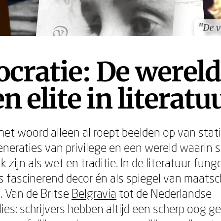
"De v
"De v
ocratie: De werel
en elite in literatu
 het woord alleen al roept beelden op van stat
eneraties van privilege en een wereld waarin 
k zijn als wet en traditie. In de literatuur fung
ls fascinerend decor én als spiegel van maatsc
 Van de Britse
Belgravia
tot de Nederlandse
ies: schrijvers hebben altijd een scherp oog g