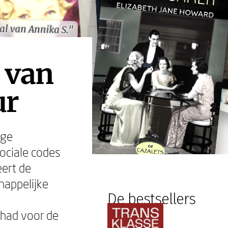
al van Annika S."
al van Annika S."
d van
ur
ige
sociale codes
eert de
happelijke
De bestsellers
ehad voor de