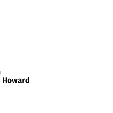
f
e Howard