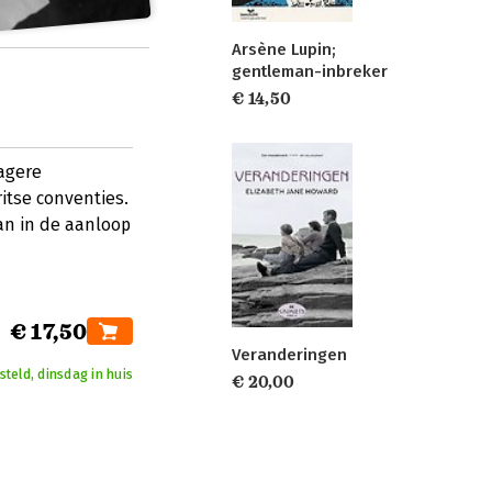
Arsène Lupin;
gentleman-inbreker
€ 14,50
lagere
itse conventies.
an in de aanloop
€ 17,50
Veranderingen
teld, dinsdag in huis
€ 20,00