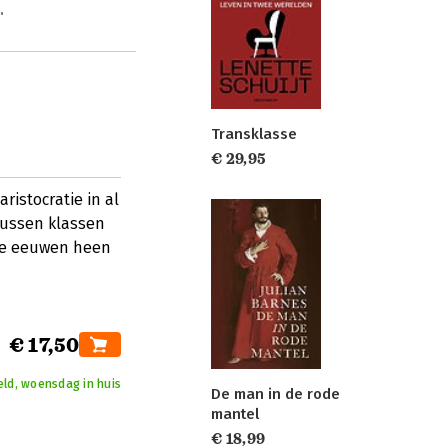
.
Transklasse
€ 29,95
ristocratie in al
tussen klassen
de eeuwen heen
€ 17,50
eld, woensdag in huis
De man in de rode
mantel
€ 18,99