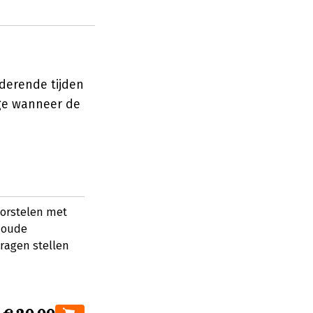
nderende tijden
ege wanneer de
 worstelen met
j oude
ragen stellen