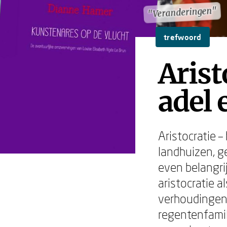
"Veranderingen"
"Veranderingen"
trefwoord
Arist
adel 
Aristocratie –
landhuizen, g
even belangrij
aristocratie a
verhoudingen.
regentenfamil