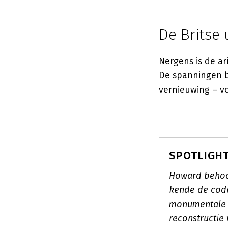
De Britse 
Nergens is de ar
De spanningen b
vernieuwing – v
SPOTLIGHT:
Howard behoor
kende de code
monumentale C
reconstructie 