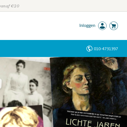
 vanaf €20
Inloggen
010-4731397
Personen
Trefwoorden