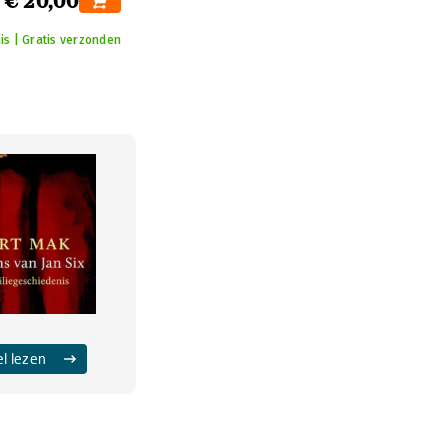
€ 20,00
is | Gratis verzonden
el lezen