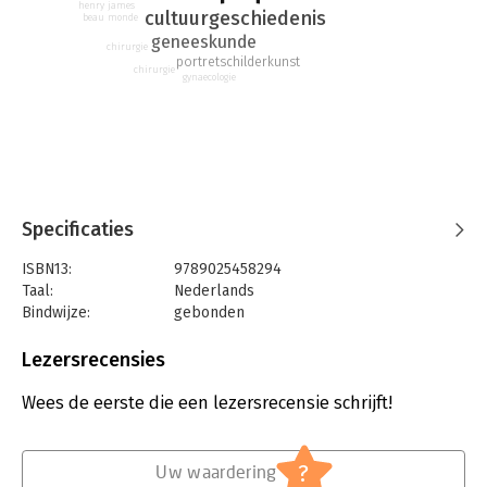
henry james
cultuurgeschiedenis
beau monde
geneeskunde
chirurgie
portretschilderkunst
chirurgie
gynaecologie
Specificaties
ISBN13:
9789025458294
Taal:
Nederlands
Bindwijze:
gebonden
Aantal pagina's:
384
Uitgever:
Atlas-Contact
Lezersrecensies
Druk:
1
Verschijningsdatum:
13-11-2019
Wees de eerste die een lezersrecensie schrijft!
Hoofdrubriek:
Literatuur en romans
?
Uw waardering