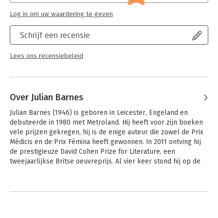
Log in om uw waardering te geven
Schrijf een recensie
Lees ons recensiebeleid
Over Julian Barnes
Julian Barnes (1946) is geboren in Leicester, Engeland en 
debuteerde in 1980 met Metroland. Hij heeft voor zijn boeken 
vele prijzen gekregen, hij is de enige auteur die zowel de Prix 
Médicis en de Prix Fémina heeft gewonnen. In 2011 ontving hij 
de prestigieuze David Cohen Prize for Literature, een 
tweejaarlijkse Britse oeuvreprijs. Al vier keer stond hij op de 
shortlist voor de Man Booker Prize. Met zijn roman Alsof het 
voorbij is won hij die prijs ook daadwerkelijk. Barnes woont en 
Andere boeken door Julian Barnes
werkt in Londen.