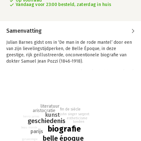
Op voorraad
Vandaag voor 23:00 besteld, zaterdag in huis
Samenvatting
Julian Barnes gidst ons in ‘De man in de rode mantel’ door een
van zijn lievelingstijdperken, de Belle Époque, in deze
geestige, rijk geïllustreerde, onconventionele biografie van
dokter Samuel Jean Pozzi (1846-1918).
Dokter van de beau monde in Parijs, kunstliefhebber, anglofiel,
vriend van Marcel Proust en vertaler van Charles Darwin: een
buitengewoon veelzijdig man, een echte Europeaan, en een
voetnoot in de geschiedenis. Tot nu. Julian Barnes tilt Pozzi
voor heel even uit de vergetelheid in dit wervelende portret
van een ruimdenkende man en de bruisende tijd waarin hij
literatuur
fin de siècle
leefde.
aristocratie
kunst
john singer sargent
henry james
estheticisme
geschiedenis
londen
biografie
beau monde
parijs
belle époque
gynaecologie