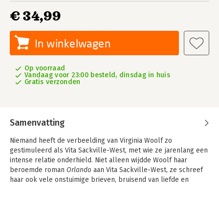
€ 34,99
In winkelwagen
Op voorraad
Vandaag voor 23:00 besteld, dinsdag in huis
Gratis verzonden
Samenvatting
Niemand heeft de verbeelding van Virginia Woolf zo
gestimuleerd als Vita Sackville-West, met wie ze jarenlang een
intense relatie onderhield. Niet alleen wijdde Woolf haar
beroemde roman
Orlando
aan Vita Sackville-West, ze schreef
haar ook vele onstuimige brieven, bruisend van liefde en
fantasie.
De periode waarin Sackville-West de meeste invloed had op
Woolfs leven is tegelijk de periode waarin Woolf haar