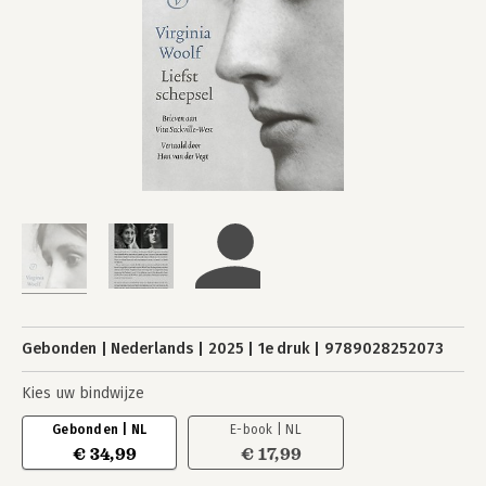
Gebonden
Nederlands
2025
1e druk
9789028252073
Kies uw bindwijze
Gebonden | NL
E-book | NL
€ 34,99
€ 17,99