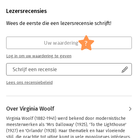
Aantal pagina's:
424
Uitgever:
Uitgeverij G.A. van Oorschot
Lezersrecensies
Druk:
1
Verschijningsdatum:
25-9-2025
Wees de eerste die een lezersrecensie schrijft!
Hoofdrubriek:
Literatuur en romans
?
Uw waardering
Log in om uw waardering te geven
Schrijf een recensie
Lees ons recensiebeleid
Over Virginia Woolf
Virginia Woolf (1882-1941) werd bekend door modernistische 
meesterwerken als 'Mrs Dalloway' (1925), 'To the Lighthouse' 
(1927) en 'Orlando' (1928). Haar thematiek en haar vloeiende 
stijl, die prachtig tot uiting komt in vele monologues intérieurs, 