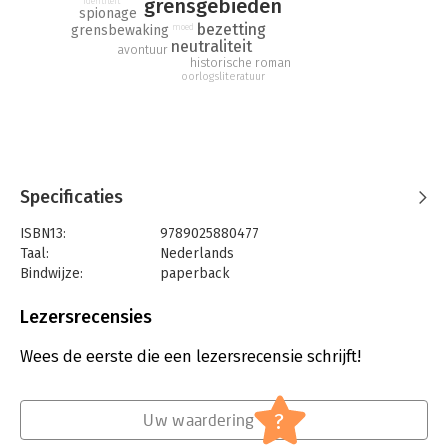
grensgebieden
identiteit
spionage
bezetting
moed
grensbewaking
neutraliteit
avontuur
historische roman
oorlogsliteratuur
Specificaties
ISBN13:
9789025880477
Taal:
Nederlands
Bindwijze:
paperback
Aantal pagina's:
192
Uitgever:
Leopold B.V.
Lezersrecensies
Druk:
4
Verschijningsdatum:
7-10-2020
Wees de eerste die een lezersrecensie schrijft!
Hoofdrubriek:
Jeugd
?
Uw waardering