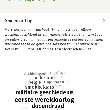
Nu besteld, dinsdag in huis
Samenvatting
Mars’ hart bonkt in zijn keel. Hij kan niets doen, alleen
wachten. Toch klemt hij zijn vingers iets steviger om zijn boog
en pijlen, alsof hij met dat zelfgemaakte spul iets zou kunnen
uitrichten tegen de getrainde soldaten van het Duitse leger.
Het is 1916, Europa is in oorlog. Een elektrisch hek van
honderden kilometers lang maakt het oversteken van de grens
tussen Nederland en België bijna onmogelijk.
Mars woont met Geert vlak bij die dodendraad, zoals het
levensgevaarlijke hek al snel wordt genoemd. Geert is de
coming-of-age
vluchtelingen
leider van een groep smokkelaars die mensen en goederen
nederland
identiteit
over de grens brengt. Mars mag niet mee op die tochten, maar
grenzen
belgië
jeugdliteratuur
op een dag ziet hij zich gedwongen toch zelf de dodendraad
smokkelaars
verzet
over te gaan, het bezette België in.
grenzen
militaire geschiedenis
Een grimmig boek over de Eerste Wereldoorlog.
eerste wereldoorlog
dodendraad
moed