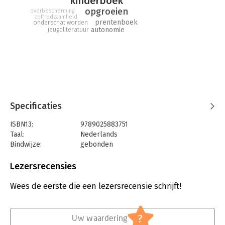
kinderboek
opgroeien
overbescherming
zelfredzaamheid
prentenboek
onderschat worden
autonomie
jeugdliteratuur
Specificaties
ISBN13:
9789025883751
Taal:
Nederlands
Bindwijze:
gebonden
Aantal pagina's:
32
Uitgever:
Leopold B.V.
Lezersrecensies
Druk:
1
Verschijningsdatum:
16-8-2022
Wees de eerste die een lezersrecensie schrijft!
Hoofdrubriek:
Jeugd
?
Uw waardering