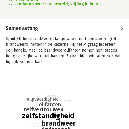
Op voorraad
Vandaag voor 23:00 besteld, vrijdag in huis
Samenvatting
Spuit Elf het brandweerolifantje woont met tien stoere grote
brandweerolifanten in de kazerne. Hij helpt graag iedereen
een handje. Maar de brandweerolifanten nemen hem steeds
het gevaarlijke werk uit handen. Zo kan hij nooit laten zien dat
hij ook wel iets kan!
Een brand hier, een brand daar. Een kat die niet meer van het
dak durft te komen. Omgevallen bomen opruimen na de grote
storm… Zal het Spuit Elf lukken om zichzelf te bewijzen?
‘Geen probleem,’ zegt Spuit Elf, ‘ik heb het al gedaan.
Helemaal zelf!’
ambitie
hulpvaardigheid
frustratie
olifanten
zelfvertrouwen
zelfstandigheid
brandweer
frustratie
ambitie