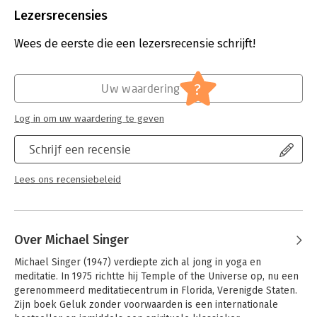
Uitgever:
Ten Have
Lezersrecensies
Druk:
1
Verschijningsdatum:
8-12-2022
Wees de eerste die een lezersrecensie schrijft!
Hoofdrubriek:
Spiritualiteit
?
Uw waardering
Log in om uw waardering te geven
Schrijf een recensie
Lees ons recensiebeleid
Over Michael Singer
Michael Singer (1947) verdiepte zich al jong in yoga en 
meditatie. In 1975 richtte hij Temple of the Universe op, nu een 
gerenommeerd meditatiecentrum in Florida, Verenigde Staten. 
Zijn boek Geluk zonder voorwaarden is een internationale 