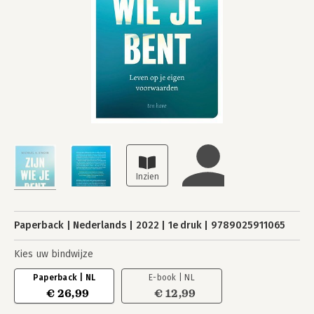
Paperback
Nederlands
2022
1e druk
9789025911065
Kies uw bindwijze
Paperback | NL
E-book | NL
€ 26,99
€ 12,99