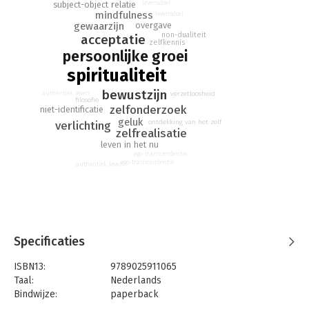
subject-object relatie
levensdoel
De weg naar inzicht en verlichting is voor iedereen op elk
mindfulness
levensdoel
moment bereikbaar: echte vrijheid, inspiratie en liefde zit
overgave
gewaarzijn
non-dualiteit
vanbinnen
acceptatie
zelfkennis
persoonlijke groei
spiritualiteit
bewustzijn
authentiek leven
verzetloosheid
filosofie
zelfonderzoek
niet-identificatie
geluk
ontdekking van het zelf
verlichting
zelfrealisatie
leven in het nu
ego-transcendentie
ego-transcendentie
authentiek leven
Specificaties
ISBN13:
9789025911065
Taal:
Nederlands
Bindwijze:
paperback
Aantal pagina's:
240