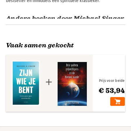
bestseller en inmiddels een spirituele klassieker.
Andere boeken door Michael Singer
Vaak samen gekocht
Prijs voor beide
€ 53,94
Het overgave-
The Untethered
experiment
Soul