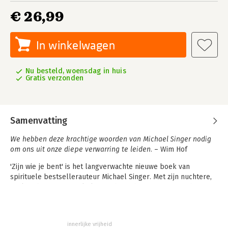
€ 26,99
In winkelwagen
Nu besteld, woensdag in huis
Gratis verzonden
Samenvatting
We hebben deze krachtige woorden van Michael Singer nodig
om ons uit onze diepe verwarring te leiden.
– Wim Hof
'Zijn wie je bent' is het langverwachte nieuwe boek van
spirituele bestsellerauteur Michael Singer. Met zijn nuchtere,
praktische en spirituele lessen heeft hij een trouwe schare
fans opgebouwd. Zijn nieuwe boek biedt een duidelijk pad om
onszelf te begrijpen en onvoorwaardelijk geluk te vinden –
elke dag.
innerlijke vrijheid