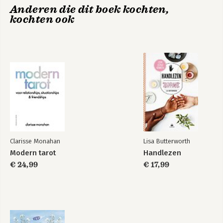
Anderen die dit boek kochten,
kochten ook
Zijn wie je bent
The Surrender
Experiment
Bekijk alle boeken
Clarisse Monahan
Lisa Butterworth
Modern tarot
Handlezen
€ 24,99
€ 17,99